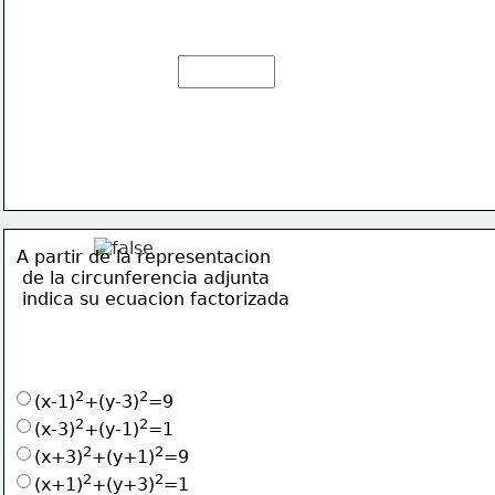
A partir de la representacion
 de la circunferencia adjunta
 indica su ecuacion factorizada
2
2
(x-1)
+(y-3)
=9
2
2
(x-3)
+(y-1)
=1
2
2
(x+3)
+(y+1)
=9
2
2
(x+1)
+(y+3)
=1