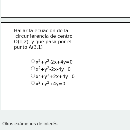
Hallar la ecuacion de la
 circunferencia de centro
O(1,2), y que pasa por el
punto A(3,1)
2
2
x
+y
-2x+4y=0
2
2
x
+y
-2x-4y=0
2
2
x
+y
+2x+4y=0
2
2
x
+y
+4y=0
Otros exámenes de interés :