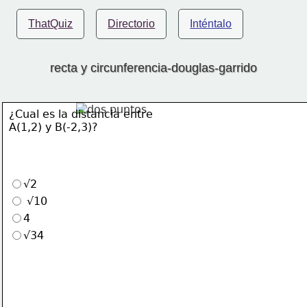
ThatQuiz
Directorio
Inténtalo
recta y circunferencia-douglas-garrido
¿Cual es la distancia entre
A(1,2) y B(-2,3)?
√2
 √10
4
√34