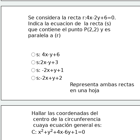
Se considera la recta r:4x-2y+6=0.
Indica la ecuacion de  la recta (s)
que contiene el punto P(2,2) y es
paralela a (r)
s: 4x-y+6
s:2x-y+3
s: -2x+y+1
s:-2x+y+2
Representa ambas rectas
en una hoja
Hallar las coordenadas del
 centro de la circunferencia
 cuaya ecuación general es:
2
2
C: x
+y
+4x-6y+1=0