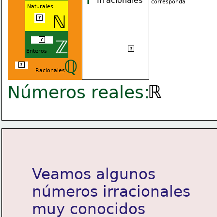
Irracionales
corresponda
Naturales
ℕ
11
?
-121/11
?
ℤ
π
?
Enteros
ℚ
11/2
?
Racionales
ℝ
Números reales:
Veamos algunos
números irracionales
muy conocidos