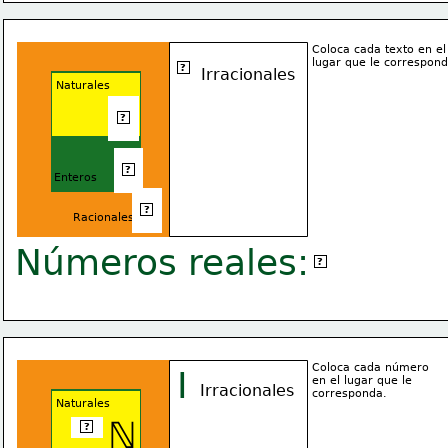
Coloca cada texto en el
I
lugar que le correspon
?
Irracionales
Naturales
ℕ
?
ℤ
?
Enteros
ℚ
?
Racionales
Números reales:
ℝ
?
Coloca cada número
I
en el lugar que le 
Irracionales
corresponda.
Naturales
ℕ
√25
?