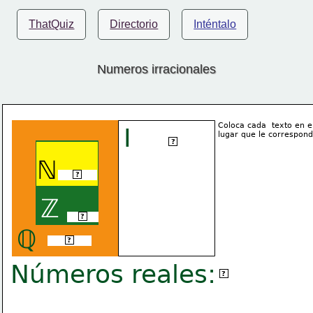
ThatQuiz
Directorio
Inténtalo
Numeros irracionales
Coloca cada  texto en e
I
lugar que le correspon
Irracionales
?
ℕ
Naturales
?
ℤ
Enteros
?
ℚ
Racionales
?
Números reales:
ℝ
?