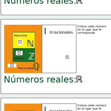
ℝ
Números reales:
Coloca cada número
I
en el ugar que le
Irracionales
corresponda
Naturales
ℕ
3
2
?
3
ℤ
?
(-1)
φ
?
Enteros
ℚ
√(9/4)
?
Racionales
ℝ
Números reales:
Coloca cada número
I
en el ugar que le