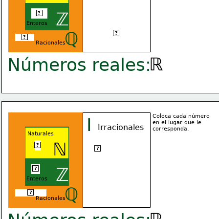
-6/3
ℤ
?
Enteros
ℚ
√3
?
2,22...
?
Racionales
ℝ
Números reales:
Coloca cada número
I
en el lugar que le
Irracionales
corresponda.
Naturales
ℕ
1
?
e
?
-4
ℤ
?
Enteros
ℚ
-2,67575...
?
Racionales