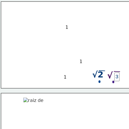
1
1
√2
√
1