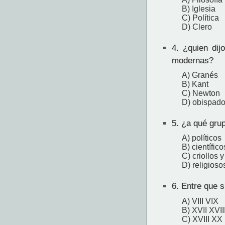
B) Iglesia
C) Política
D) Clero
4.
¿quien dijo
modernas?
A) Granés
B) Kant
C) Newton
D) obispad
5.
¿a qué grup
A) políticos
B) científico
C) criollos 
D) religioso
6.
Entre que si
A) VIII VIX
B) XVII XVII
C) XVIII XX