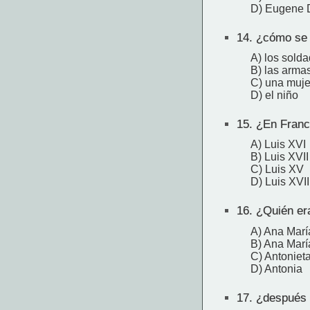
D) Eugene 
14.
¿cómo se s
A) los sold
B) las arma
C) una muje
D) el niño
15.
¿En Franci
A) Luis XVI
B) Luis XVII
C) Luis XV
D) Luis XVII
16.
¿Quién era
A) Ana Marí
B) Ana Marí
C) Antoniet
D) Antonia
17.
¿después d