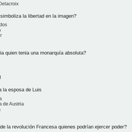
Delacroix
imboliza la libertad en la imagen?
ados
s
r
a quien tenia una monarquía absoluta?
I
 la esposa de Luis
a
a de Austria
a
e la revolución Francesa quienes podrían ejercer poder?