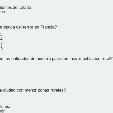
tantes de Estado
cos
a época del terror en Francia?
95
94
97
96
n las entidades de nuestro país con mayor población rural?
a ciudad con menor zonas rurales?
fornia
eón