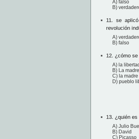
A) falso
B) verdader
11.
se aplicó 
revolución ind
A) verdader
B) falso
12.
¿cómo se l
A) la libert
B) La madre
C) la madre 
D) pueblo li
13.
¿quién es 
A) Julio Bu
B) David
C) Picasso