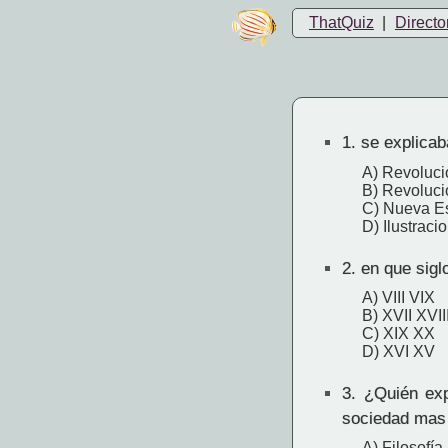
ThatQuiz
|
Directo
1.
se explicaba
A) Revoluci
B) Revolució
C) Nueva E
D) Ilustraci
2.
en que siglo
A) VIII VIX
B) XVII XVII
C) XIX XX
D) XVI XV
3.
¿Quién expl
sociedad mas
A) Filosofía