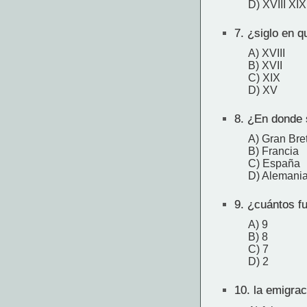
D) XVIII XIX
7.
¿siglo en qu
A) XVIII
B) XVII
C) XIX
D) XV
8.
¿En donde se
A) Gran Bre
B) Francia
C) España
D) Alemani
9.
¿cuántos fue
A) 9
B) 8
C) 7
D) 2
10.
la emigrac