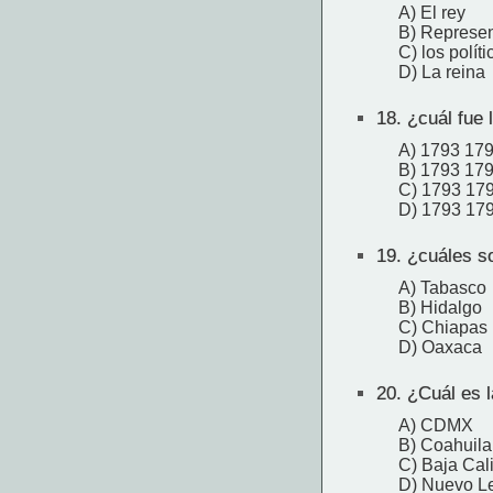
A) El rey
B) Represen
C) los políti
D) La reina
18.
¿cuál fue l
A) 1793 17
B) 1793 17
C) 1793 17
D) 1793 17
19.
¿cuáles so
A) Tabasco
B) Hidalgo
C) Chiapas
D) Oaxaca
20.
¿Cuál es l
A) CDMX
B) Coahuila
C) Baja Cali
D) Nuevo L