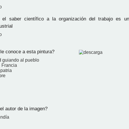
o
el saber científico a la organización del trabajo es u
ustrial
o
e conoce a esta pintura?
ad guiando al pueblo
 Francia
patria
bre
el autor de la imagen?
endía