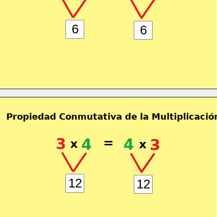
Propiedad Conmutativa de la Multiplicació
3
4
=
4
3
x
x