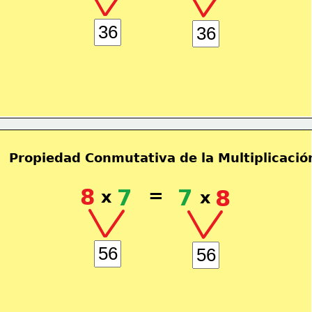
Propiedad Conmutativa de la Multiplicació
8
7
=
7
8
x
x