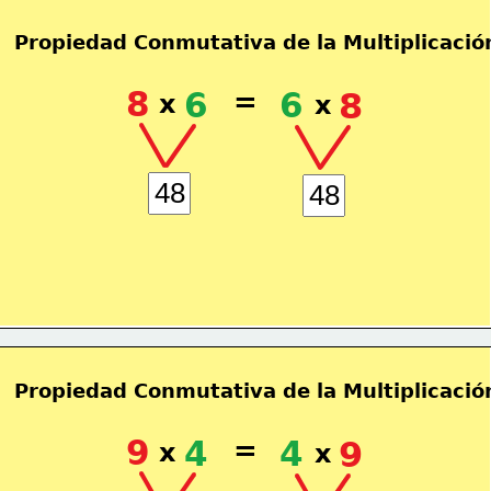
Propiedad Conmutativa de la Multiplicació
8
6
=
6
8
x
x
Propiedad Conmutativa de la Multiplicació
9
4
=
4
9
x
x