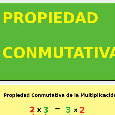
PROPIEDAD
CONMUTATIV
Propiedad Conmutativa de la Multiplicació
2
3
=
3
2
x
x