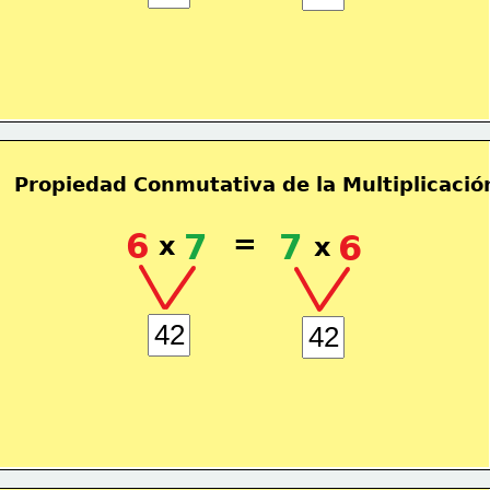
Propiedad Conmutativa de la Multiplicació
6
7
=
7
6
x
x