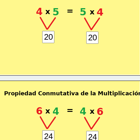
4
5
=
5
4
x
x
Propiedad Conmutativa de la Multiplicació
6
4
=
4
6
x
x