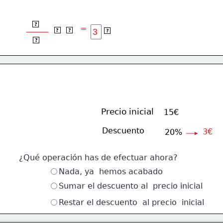
20
?
=
x
15
€
?
?
?
100
?
Precio inicial
15€
Descuento
3€
20%
¿Qué operación has de efectuar ahora?
Nada, ya  hemos acabado
Sumar el descuento al  precio inicial
Restar el descuento  al precio  inicial