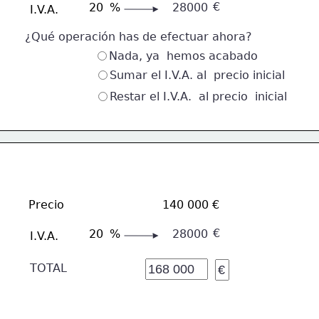
€
20
%
28000
I.V.A.
¿Qué operación has de efectuar ahora?
Nada, ya  hemos acabado
Sumar el I.V.A. al  precio inicial
Restar el I.V.A.  al precio  inicial
Precio
140 000 €
€
20
%
28000
I.V.A.
TOTAL