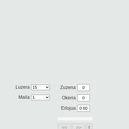
Luzera
Zuzena
Maila
Okerra
Erlojua
<<
>>