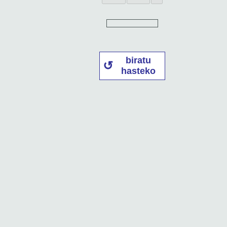
biratu
hasteko