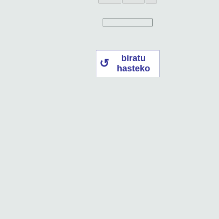
biratu
hasteko