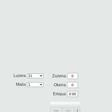
Luzera
Zuzena
Maila
Okerra
Erlojua
<<
>>