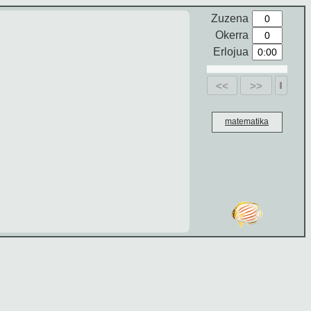
Zuzena
Okerra
Erlojua
<<
>>
matematika