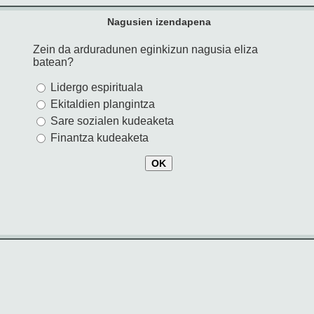
Nagusien izendapena
Zein da arduradunen eginkizun nagusia eliza
batean?
Lidergo espirituala
Ekitaldien plangintza
Sare sozialen kudeaketa
Finantza kudeaketa
OK