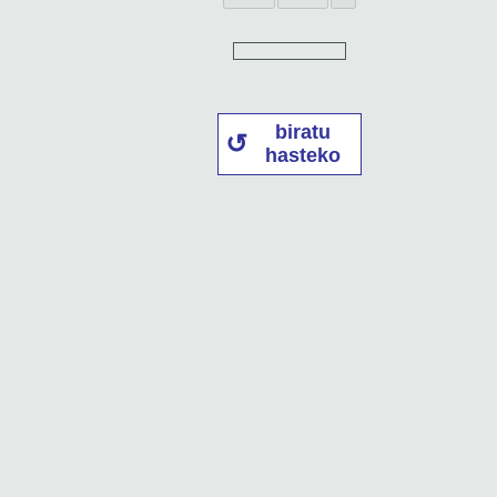
biratu
hasteko