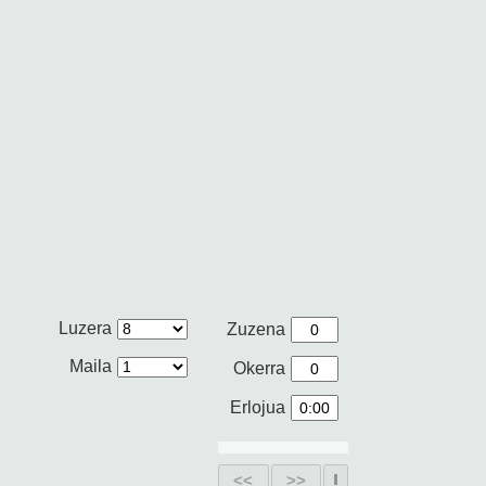
Luzera
Zuzena
Maila
Okerra
Erlojua
<<
>>