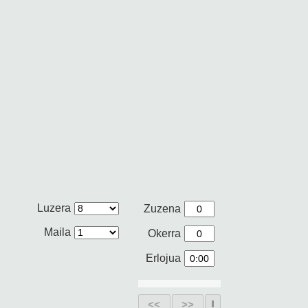
Luzera
Zuzena
Maila
Okerra
Erlojua
<<
>>