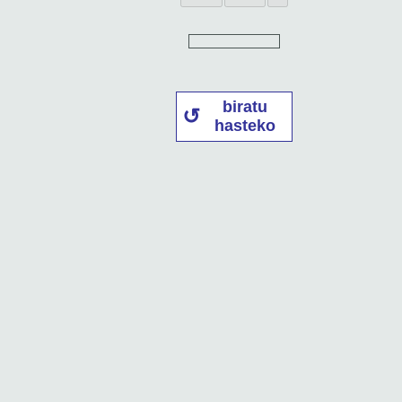
biratu
hasteko