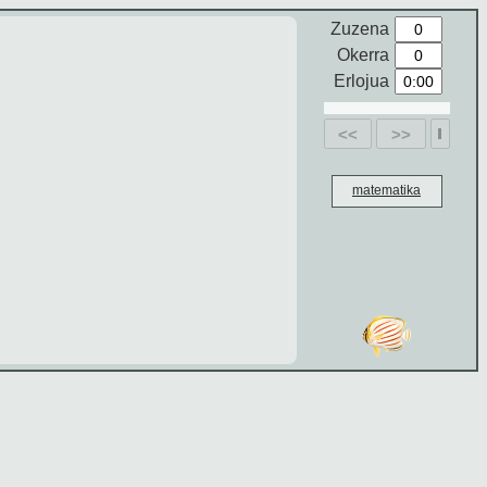
Zuzena
Okerra
Erlojua
<<
>>
matematika