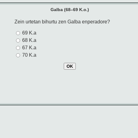
Galba (68–69 K.o.)
Zein urtetan bihurtu zen Galba enperadore?
69 K.a
68 K.a
67 K.a
70 K.a
OK