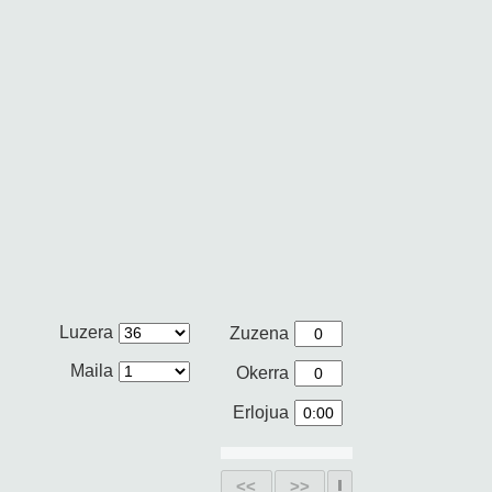
Luzera
Zuzena
Maila
Okerra
Erlojua
<<
>>