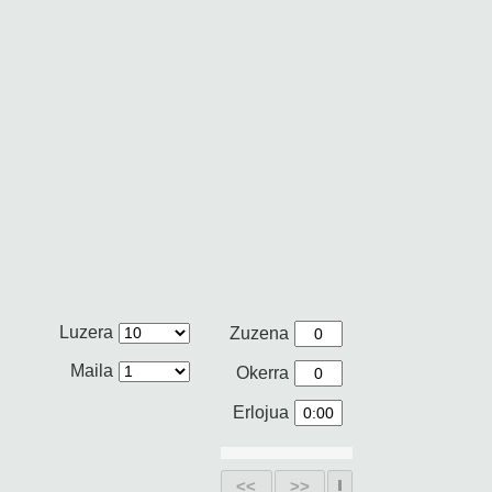
Luzera
Zuzena
Maila
Okerra
Erlojua
<<
>>