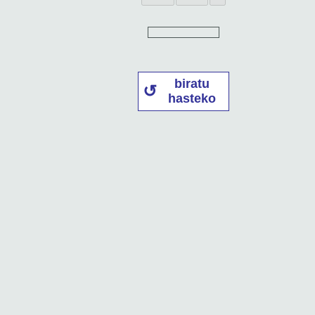
biratu
hasteko