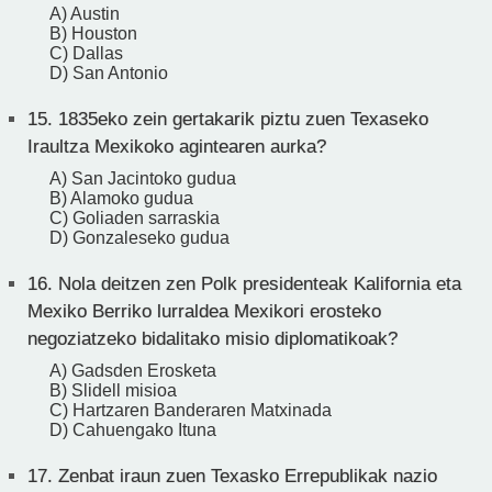
A) Austin
B) Houston
C) Dallas
D) San Antonio
15.
1835eko zein gertakarik piztu zuen Texaseko
Iraultza Mexikoko agintearen aurka?
A) San Jacintoko gudua
B) Alamoko gudua
C) Goliaden sarraskia
D) Gonzaleseko gudua
16.
Nola deitzen zen Polk presidenteak Kalifornia eta
Mexiko Berriko lurraldea Mexikori erosteko
negoziatzeko bidalitako misio diplomatikoak?
A) Gadsden Erosketa
B) Slidell misioa
C) Hartzaren Banderaren Matxinada
D) Cahuengako Ituna
17.
Zenbat iraun zuen Texasko Errepublikak nazio