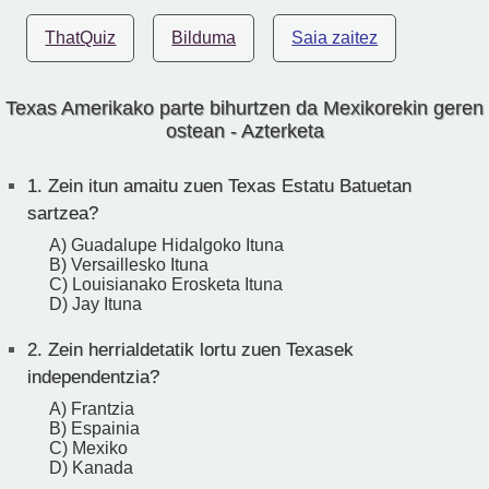
ThatQuiz
Bilduma
Saia zaitez
Texas Amerikako parte bihurtzen da Mexikorekin geren
ostean - Azterketa
1.
Zein itun amaitu zuen Texas Estatu Batuetan
sartzea?
A) Guadalupe Hidalgoko Ituna
B) Versaillesko Ituna
C) Louisianako Erosketa Ituna
D) Jay Ituna
2.
Zein herrialdetatik lortu zuen Texasek
independentzia?
A) Frantzia
B) Espainia
C) Mexiko
D) Kanada