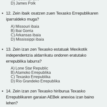
D) James Polk
12.
Zein ibaik osatzen zuen Texasko Errepublikaren
iparraldeko muga?
A) Missouri ibaia
B) Ibai Gorria
C) Arkansas ibaia
D) Mississippi ibaia
13.
Zein izan zen Texasko estatuak Mexikotik
independentzia aldarrikatu ondoren eratutako
errepublika laburra?
A) Lone Star Republic
B) Alamoko Errepublika
C) Texasko Errepublika
D) Rio Grandeko Errepublika
14.
Zein izan zen Texasko hiriburua Texasko
Errepublikaren garaian AEBek anexioa izan baino
lehen?