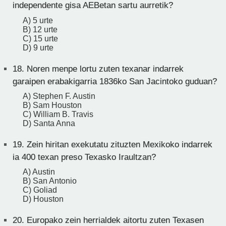
independente gisa AEBetan sartu aurretik?
A) 5 urte
B) 12 urte
C) 15 urte
D) 9 urte
18.
Noren menpe lortu zuten texanar indarrek
garaipen erabakigarria 1836ko San Jacintoko guduan?
A) Stephen F. Austin
B) Sam Houston
C) William B. Travis
D) Santa Anna
19.
Zein hiritan exekutatu zituzten Mexikoko indarrek
ia 400 texan preso Texasko Iraultzan?
A) Austin
B) San Antonio
C) Goliad
D) Houston
20.
Europako zein herrialdek aitortu zuten Texasen