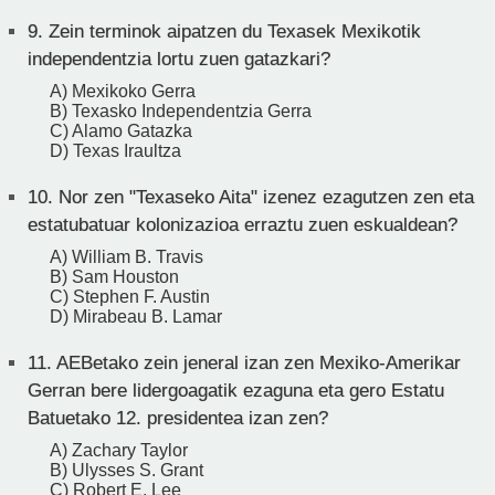
9.
Zein terminok aipatzen du Texasek Mexikotik
independentzia lortu zuen gatazkari?
A) Mexikoko Gerra
B) Texasko Independentzia Gerra
C) Alamo Gatazka
D) Texas Iraultza
10.
Nor zen "Texaseko Aita" izenez ezagutzen zen eta
estatubatuar kolonizazioa erraztu zuen eskualdean?
A) William B. Travis
B) Sam Houston
C) Stephen F. Austin
D) Mirabeau B. Lamar
11.
AEBetako zein jeneral izan zen Mexiko-Amerikar
Gerran bere lidergoagatik ezaguna eta gero Estatu
Batuetako 12. presidentea izan zen?
A) Zachary Taylor
B) Ulysses S. Grant
C) Robert E. Lee