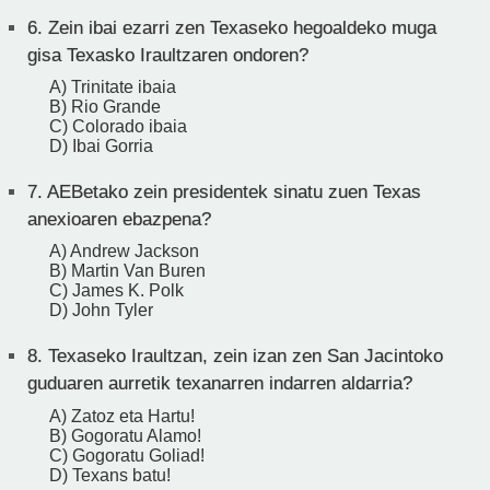
6.
Zein ibai ezarri zen Texaseko hegoaldeko muga
gisa Texasko Iraultzaren ondoren?
A) Trinitate ibaia
B) Rio Grande
C) Colorado ibaia
D) Ibai Gorria
7.
AEBetako zein presidentek sinatu zuen Texas
anexioaren ebazpena?
A) Andrew Jackson
B) Martin Van Buren
C) James K. Polk
D) John Tyler
8.
Texaseko Iraultzan, zein izan zen San Jacintoko
guduaren aurretik texanarren indarren aldarria?
A) Zatoz eta Hartu!
B) Gogoratu Alamo!
C) Gogoratu Goliad!
D) Texans batu!