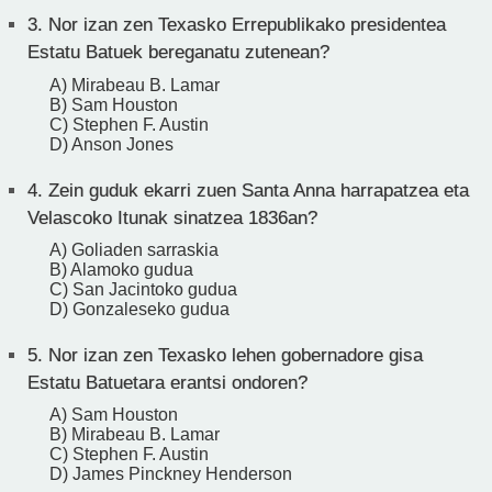
3.
Nor izan zen Texasko Errepublikako presidentea
Estatu Batuek bereganatu zutenean?
A) Mirabeau B. Lamar
B) Sam Houston
C) Stephen F. Austin
D) Anson Jones
4.
Zein guduk ekarri zuen Santa Anna harrapatzea eta
Velascoko Itunak sinatzea 1836an?
A) Goliaden sarraskia
B) Alamoko gudua
C) San Jacintoko gudua
D) Gonzaleseko gudua
5.
Nor izan zen Texasko lehen gobernadore gisa
Estatu Batuetara erantsi ondoren?
A) Sam Houston
B) Mirabeau B. Lamar
C) Stephen F. Austin
D) James Pinckney Henderson