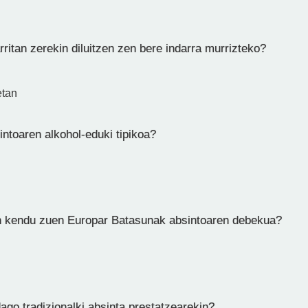
ritan zerekin diluitzen zen bere indarra murrizteko?
etan
ntoaren alkohol-eduki tipikoa?
n kendu zuen Europar Batasunak absintoaren debekua?
ago tradizionalki absinta prestatzearekin?