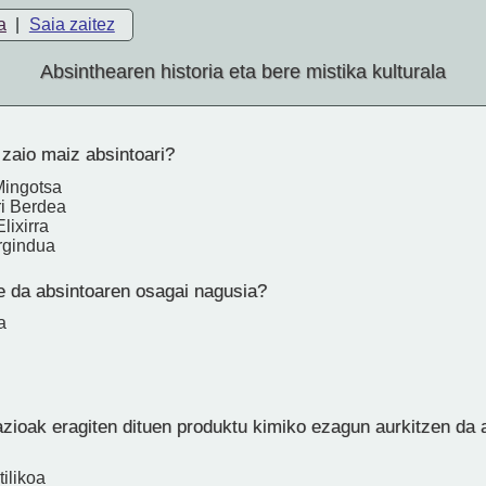
a
|
Saia zaitez
Absinthearen historia eta bere mistika kulturala
zaio maiz absintoari?
Mingotsa
ri Berdea
lixirra
rgindua
e da absintoaren osagai nagusia?
a
azioak eragiten dituen produktu kimiko ezagun aurkitzen da 
tilikoa