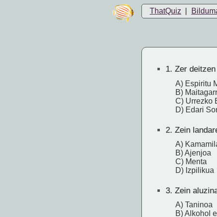
ThatQuiz
|
Bildum
1.
Zer deitzen 
A) Espiritu 
B) Maitagar
C) Urrezko E
D) Edari So
2.
Zein landar
A) Kamamil
B) Ajenjoa
C) Menta
D) Izpilikua
3.
Zein aluzin
A) Taninoa
B) Alkohol e