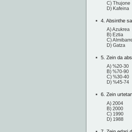
C) Thujone
D) Kafeina
4.
Absinthe sar
A) Azukrea
B) Eztia
C) Almibarr
D) Gatza
5.
Zein da absi
A) %20-30
B) %70-90
C) %30-40
D) %45-74
6.
Zein urteta
A) 2004
B) 2000
C) 1990
D) 1988
7.
Zein edari d