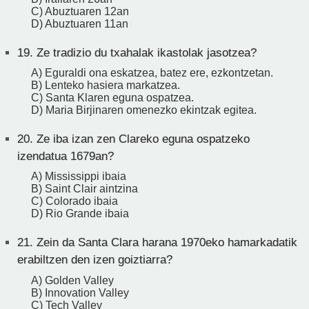
C) Abuztuaren 12an
D) Abuztuaren 11an
19.
Ze tradizio du txahalak ikastolak jasotzea?
A) Eguraldi ona eskatzea, batez ere, ezkontzetan.
B) Lenteko hasiera markatzea.
C) Santa Klaren eguna ospatzea.
D) Maria Birjinaren omenezko ekintzak egitea.
20.
Ze iba izan zen Clareko eguna ospatzeko
izendatua 1679an?
A) Mississippi ibaia
B) Saint Clair aintzina
C) Colorado ibaia
D) Rio Grande ibaia
21.
Zein da Santa Clara harana 1970eko hamarkadatik
erabiltzen den izen goiztiarra?
A) Golden Valley
B) Innovation Valley
C) Tech Valley