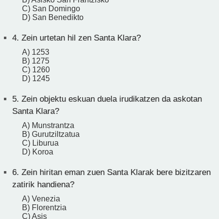
C) San Domingo
D) San Benedikto
4.
Zein urtetan hil zen Santa Klara?
A) 1253
B) 1275
C) 1260
D) 1245
5.
Zein objektu eskuan duela irudikatzen da askotan
Santa Klara?
A) Munstrantza
B) Gurutziltzatua
C) Liburua
D) Koroa
6.
Zein hiritan eman zuen Santa Klarak bere bizitzaren
zatirik handiena?
A) Venezia
B) Florentzia
C) Asis