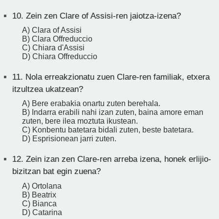
10.
Zein zen Clare of Assisi-ren jaiotza-izena?
A) Clara of Assisi
B) Clara Offreduccio
C) Chiara d'Assisi
D) Chiara Offreduccio
11.
Nola erreakzionatu zuen Clare-ren familiak, etxera
itzultzea ukatzean?
A) Bere erabakia onartu zuten berehala.
B) Indarra erabili nahi izan zuten, baina amore eman
zuten, bere ilea moztuta ikustean.
C) Konbentu batetara bidali zuten, beste batetara.
D) Esprisionean jarri zuten.
12.
Zein izan zen Clare-ren arreba izena, honek erlijio-
bizitzan bat egin zuena?
A) Ortolana
B) Beatrix
C) Bianca
D) Catarina