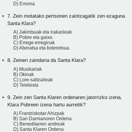
D) Erroma
7.
Zein motatako pertsonen zaintzagatik zen ezaguna
Santa Klara?
A) Jakintsuak eta irakasleak
B) Pobre eta gaixo.
C) Errege-erreginak
D) Aberatsa eta boteretsua.
8.
Zeinen zaindaria da Santa Klara?
A) Musikariak
B) Okinak
C) Lore-saltzaileak
D) Telebista
9.
Zein zen Santa Klaren ordenaren jatorrizko izena,
Klara Pobreen izena hartu aurretik?
A) Frantziskotar Ahizpak
B) San Damianoren Ordena
C) Beneditarren andreak
D) Santa Klaren Ordena