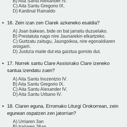
B) Aita Santu Alexander IV.
C) Aita Santu Gregorio IX.
D) Kardinal Rainaldo
16.
Zein izan zen Clarek azkeneko esaldia?
A) Joan bakean, bide on bat jarraitu duzuelako.
B) Prestatuta nago nire Jaunarekin elkartzeko.
C) Gurtzatu zaitugu, Jaungoikoa, nire egonaldiaren
oroigarri.
D) Justizia maite dut eta gaiztua gorroto dut.
17.
Norrek santu Clare Assisirako Clare izeneko
santua izendatu zuen?
A) Aita Santu Inozentzio IV.
B) Aita Santu Gregorio IX.
C) Aita Santu Alexander IV.
D) Aita Santu Urbano IV.
18.
Claren eguna, Erromako Liturgi Orokorrean, zein
egunean ospatzen zen jatorrian?
A) Urriaren 3an
B) Irailaren 26an