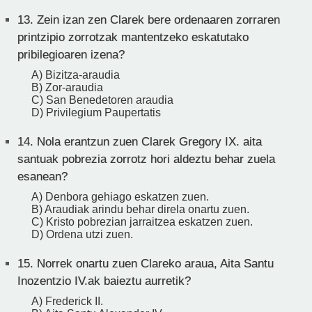
13.
Zein izan zen Clarek bere ordenaaren zorraren
printzipio zorrotzak mantentzeko eskatutako
pribilegioaren izena?
A) Bizitza-araudia
B) Zor-araudia
C) San Benedetoren araudia
D) Privilegium Paupertatis
14.
Nola erantzun zuen Clarek Gregory IX. aita
santuak pobrezia zorrotz hori aldeztu behar zuela
esanean?
A) Denbora gehiago eskatzen zuen.
B) Araudiak arindu behar direla onartu zuen.
C) Kristo pobrezian jarraitzea eskatzen zuen.
D) Ordena utzi zuen.
15.
Norrek onartu zuen Clareko araua, Aita Santu
Inozentzio IV.ak baieztu aurretik?
A) Frederick II.