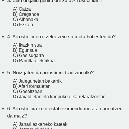
3.
Zein ongailu gehitu ohi zaio Arrosticiniari?
A) Gatza
B) Oreganoa
C) Albahaka
D) Ezkaia
4.
Arrosticini erretzeko zein su mota hobesten da?
A) Ikazkin sua
B) Egur sua
C) Gas sugarra
D) Parrilla elektrikoa
5.
Noiz jaten da arrosticini tradizionalki?
A) Jaiegunetan bakarrik
B) Afari formaletan
C) Gosaltzean
D) Jaialdietan eta kanpoko elkarretaratzeetan
6.
Arrosticinia zein establezimendu motatan aurkitzen
da maiz?
A) Janari azkarreko kateak