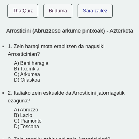
ThatQuiz
Bilduma
Saia zaitez
Arrosticini (Abruzzese arkume pintxoak) - Azterketa
1.
Zein haragi mota erabiltzen da nagusiki
Arrosticinian?
A) Behi haragia
B) Txerrikia
C) Arkumea
D) Oilaskoa
2.
Italiako zein eskualde da Arrosticini jatorriagatik
ezaguna?
A) Abruzzo
B) Lazio
C) Piamonte
D) Toscana