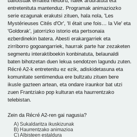
baliotsuak ematea helburu, haiek arduratuta eta
entretenituta mantenduz. Programak animaziozko
serie ezagunak erakutsi zituen, hala nola, 'Les
Mystérieuses Cités d'Or', 'Il était une fois… la Vie' eta
'Goldorak', jatorrizko istorio eta pertsonaia
ezberdinekin batera. Abesti erakargarriek eta
zirriborro gogoangarriek, haurrak parte har zezaketen
segmentu interaktiboekin konbinatuta, belaunaldi
baten bihotzetan duen lekua sendotzen lagundu zuten.
Récré A2-k entretenitu ez ezik, adiskidetasuna eta
komunitate sentimendua ere bultzatu zituen bere
ikusle gazteen artean, eta ondare iraunkor bat utzi
zuen Frantziako pop kulturan eta haurrentzako
telebistan.
Zein da Récré A2-ren gai nagusia?
A) Sukaldaritza ikuskizunak
B) Haurrentzako animazioa
C) Albisteen estaldura