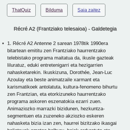
ThatQuiz
Bilduma
Saia zaitez
Récré A2 (Frantziako telesaioa) - Galdetegia
1.
Récré A2 Antenne 2 sarean 1978tik 1990era
bitartean emititu zen Frantziako haurrentzako
telebistako programa maitatua da, ikusle gazteak
liluratuz, eduki entretenigarri eta hezigarrien
nahasketarekin. Ikuskizuna, Dorothée, Jean-Luc
Azoulay eta beste animatzaile xarmant eta
karismatikoek antolatuta, kultura-fenomeno bihurtu
zen Frantzian, eta etorkizuneko haurrentzako
programa askoren eszenatokia ezarri zuen.
Animaziozko marrazki bizidunen, hezkuntza-
segmentuen eta zuzeneko akziozko eskeren
nahasketa bizia izan zen, haurrei bizitzako ikasgai