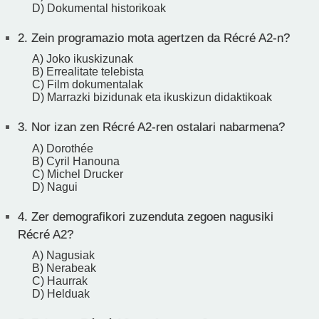
D) Dokumental historikoak
2.
Zein programazio mota agertzen da Récré A2-n?
A) Joko ikuskizunak
B) Errealitate telebista
C) Film dokumentalak
D) Marrazki bizidunak eta ikuskizun didaktikoak
3.
Nor izan zen Récré A2-ren ostalari nabarmena?
A) Dorothée
B) Cyril Hanouna
C) Michel Drucker
D) Nagui
4.
Zer demografikori zuzenduta zegoen nagusiki
Récré A2?
A) Nagusiak
B) Nerabeak
C) Haurrak
D) Helduak