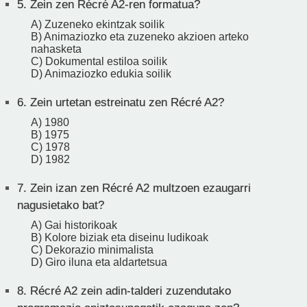
5.
Zein zen Récré A2-ren formatua?
A) Zuzeneko ekintzak soilik
B) Animaziozko eta zuzeneko akzioen arteko
nahasketa
C) Dokumental estiloa soilik
D) Animaziozko edukia soilik
6.
Zein urtetan estreinatu zen Récré A2?
A) 1980
B) 1975
C) 1978
D) 1982
7.
Zein izan zen Récré A2 multzoen ezaugarri
nagusietako bat?
A) Gai historikoak
B) Kolore biziak eta diseinu ludikoak
C) Dekorazio minimalista
D) Giro iluna eta aldartetsua
8.
Récré A2 zein adin-talderi zuzendutako