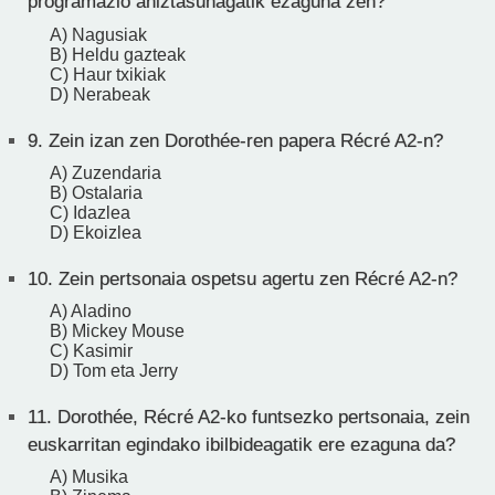
programazio aniztasunagatik ezaguna zen?
A) Nagusiak
B) Heldu gazteak
C) Haur txikiak
D) Nerabeak
9.
Zein izan zen Dorothée-ren papera Récré A2-n?
A) Zuzendaria
B) Ostalaria
C) Idazlea
D) Ekoizlea
10.
Zein pertsonaia ospetsu agertu zen Récré A2-n?
A) Aladino
B) Mickey Mouse
C) Kasimir
D) Tom eta Jerry
11.
Dorothée, Récré A2-ko funtsezko pertsonaia, zein
euskarritan egindako ibilbideagatik ere ezaguna da?
A) Musika