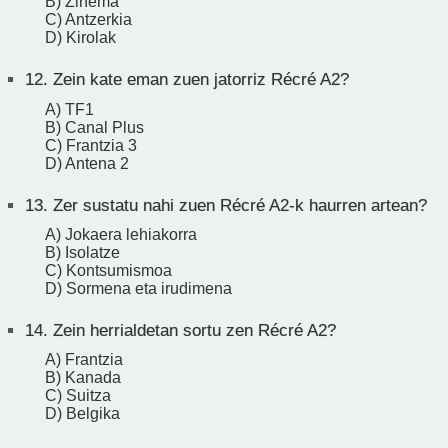
B) Zinema
C) Antzerkia
D) Kirolak
12.
Zein kate eman zuen jatorriz Récré A2?
A) TF1
B) Canal Plus
C) Frantzia 3
D) Antena 2
13.
Zer sustatu nahi zuen Récré A2-k haurren artean?
A) Jokaera lehiakorra
B) Isolatze
C) Kontsumismoa
D) Sormena eta irudimena
14.
Zein herrialdetan sortu zen Récré A2?
A) Frantzia
B) Kanada
C) Suitza
D) Belgika