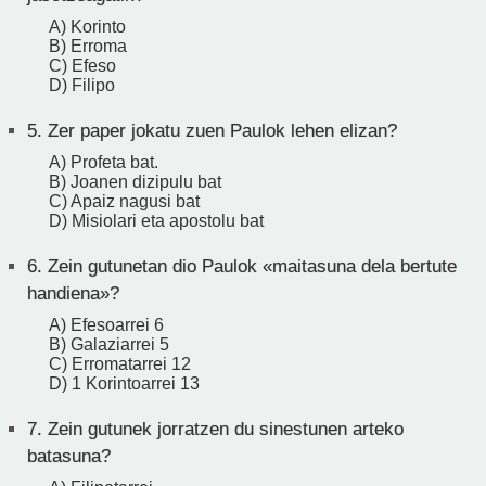
A) Korinto
B) Erroma
C) Efeso
D) Filipo
5.
Zer paper jokatu zuen Paulok lehen elizan?
A) Profeta bat.
B) Joanen dizipulu bat
C) Apaiz nagusi bat
D) Misiolari eta apostolu bat
6.
Zein gutunetan dio Paulok «maitasuna dela bertute
handiena»?
A) Efesoarrei 6
B) Galaziarrei 5
C) Erromatarrei 12
D) 1 Korintoarrei 13
7.
Zein gutunek jorratzen du sinestunen arteko
batasuna?