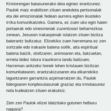
Kristorengan batasunerako deia eginez erantzunez.
Paulok maiz erabiltzen zituen anekdota pertsonalak
eta dei emozionalak fedean aurrera egiten ikusteko
irrika komunikatzeko. Gainera, ez zuen uko egin haien
portaerak edo sinesmenak zuzentzeari beharrezkoa
zenean, Jesusen irakaspenak islatzen zituen bizitza
baterantz bultzatuz. Elizekiko zuen harremana ez zen
sortzaile edo irakasle batena soilik, aita espiritual
batena baizik, otoitzaren, animoaren eta, batzuetan,
errieta bidez lotura iraunkorra landu baitzuen.
Harreman anitzeko honek lehen kristauen bizitzan
komunitatearen, erantzukizunaren eta elkarrekiko
laguntzaren garrantzia azpimarratzen du, Paulok
lidergoaren konplexutasunak graziaz eta irmotasunez
nola kudeatzen zituen erakutsiz.
Zein zen Paulok elizei idatzitako gutunen helburu
nagusia?