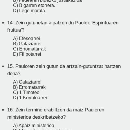
B) Fedearen bidezko justifikazioa
C) Bigarren etorrera.
D) Lege morala
14.
Zein gutunetan aipatzen du Paulek 'Espirituaren
fruitua'?
A) Efesoarrei
B) Galaziarrei
C) Erromatarrak
D) Filipotarrei
15.
Pauloren zein gutun da artzain-gutuntzat hartzen
dena?
A) Galaziarrei
B) Erromatarrak
C) 1 Timoteo
D) 1 Korintoarrei
16.
Zein termino erabiltzen da maiz Pauloren
ministerioa deskribatzeko?
A) Apaiz ministerioa