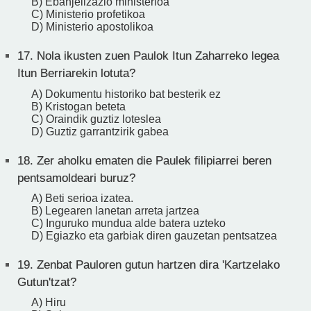
B) Ebanjelizazio ministerioa
C) Ministerio profetikoa
D) Ministerio apostolikoa
17.
Nola ikusten zuen Paulok Itun Zaharreko legea
Itun Berriarekin lotuta?
A) Dokumentu historiko bat besterik ez
B) Kristogan beteta
C) Oraindik guztiz loteslea
D) Guztiz garrantzirik gabea
18.
Zer aholku ematen die Paulek filipiarrei beren
pentsamoldeari buruz?
A) Beti serioa izatea.
B) Legearen lanetan arreta jartzea
C) Inguruko mundua alde batera uzteko
D) Egiazko eta garbiak diren gauzetan pentsatzea
19.
Zenbat Pauloren gutun hartzen dira 'Kartzelako
Gutun'tzat?
A) Hiru