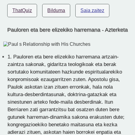
ThatQuiz
Bilduma
Saia zaitez
Pauloren eta bere elizekiko harremana - Azterketa
1.
Pauloren eta bere elizekiko harremana artzain-
zaintza sakonak, gidaritza teologikoak eta berak
sortutako komunitateen hazkunde espiritualarekiko
konpromisoak ezaugarritzen zuten. Apostolu gisa,
Paulok askotan izan zituen erronkak, hala nola
kultura-desberdintasunak, doktrina-gatazkak eta
sinestunen arteko fede-maila desberdinak. Itun
Berriaren zati garrantzitsu bat osatzen duten bere
gutunek harreman-dinamika sakona erakusten dute;
kongregazioekiko benetako maitasuna eta kezka
adierazi zituen, askotan haien borrokei enpatia eta