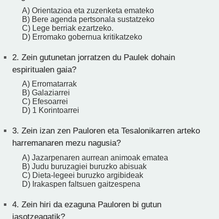
A) Orientazioa eta zuzenketa emateko
B) Bere agenda pertsonala sustatzeko
C) Lege berriak ezartzeko.
D) Erromako gobernua kritikatzeko
2.
Zein gutunetan jorratzen du Paulek dohain
espiritualen gaia?
A) Erromatarrak
B) Galaziarrei
C) Efesoarrei
D) 1 Korintoarrei
3.
Zein izan zen Pauloren eta Tesalonikarren arteko
harremanaren mezu nagusia?
A) Jazarpenaren aurrean animoak ematea
B) Judu buruzagiei buruzko abisuak
C) Dieta-legeei buruzko argibideak
D) Irakaspen faltsuen gaitzespena
4.
Zein hiri da ezaguna Pauloren bi gutun
jasotzeagatik?