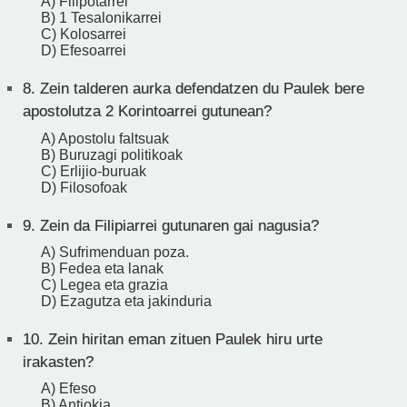
A) Filipotarrei
B) 1 Tesalonikarrei
C) Kolosarrei
D) Efesoarrei
8.
Zein talderen aurka defendatzen du Paulek bere
apostolutza 2 Korintoarrei gutunean?
A) Apostolu faltsuak
B) Buruzagi politikoak
C) Erlijio-buruak
D) Filosofoak
9.
Zein da Filipiarrei gutunaren gai nagusia?
A) Sufrimenduan poza.
B) Fedea eta lanak
C) Legea eta grazia
D) Ezagutza eta jakinduria
10.
Zein hiritan eman zituen Paulek hiru urte
irakasten?
A) Efeso
B) Antiokia