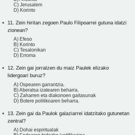
C) Jerusalem
D) Korinto
11.
Zein hiritan zegoen Paulo Filipoarrei gutuna idatzi
zionean?
A) Efeso
B) Korinto
C) Tesalonikan
D) Erroma
12.
Zein gai jorratzen du maiz Paulek elizako
lidergoari buruz?
A) Ospearen garrantzia.
B) Aberatsa izatearen beharra.
C) Zaharren eta diakonoen gaitasunak
D) Botere politikoaren beharra.
13.
Zein gai da Paulok galaziarrei idatzitako gutunetan
zentral?
A) Dohai espiritualak