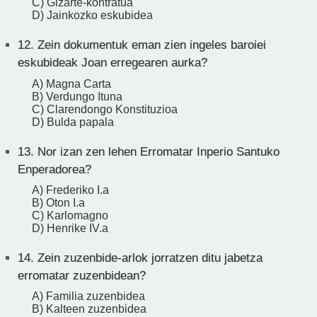
C) Gizarte-kontratua
D) Jainkozko eskubidea
12.
Zein dokumentuk eman zien ingeles baroiei
eskubideak Joan erregearen aurka?
A) Magna Carta
B) Verdungo Ituna
C) Clarendongo Konstituzioa
D) Bulda papala
13.
Nor izan zen lehen Erromatar Inperio Santuko
Enperadorea?
A) Frederiko I.a
B) Oton I.a
C) Karlomagno
D) Henrike IV.a
14.
Zein zuzenbide-arlok jorratzen ditu jabetza
erromatar zuzenbidean?
A) Familia zuzenbidea
B) Kalteen zuzenbidea