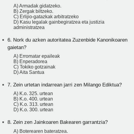
A) Armadak gidatzeko.
B) Zergak biltzeko.
C) Erlijio-gatazkak arbitratzeko
D) Kasu legalak gainbegiratzea eta justizia
administratzea
6.
Nork du azken autoritatea Zuzenbide Kanonikoaren
gaietan?
A) Erromatar epaileak
B) Enperadorea
C) Tokiko gotzainak
D) Aita Santua
7.
Zein urtetan indarrean jarri zen Milango Ediktua?
A) K.o. 325. urtean
B) K.o. 400. urtean
C) K.o. 313. urtean
D) K.o. 300. urtean
8.
Zein zen Jainkoaren Bakearen garrantzia?
A) Boterearen bateratzea.