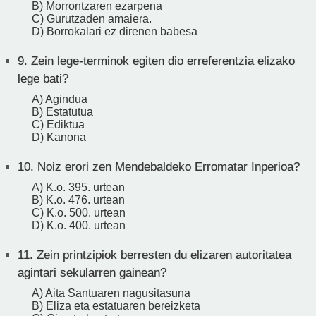
B) Morrontzaren ezarpena
C) Gurutzaden amaiera.
D) Borrokalari ez direnen babesa
9.
Zein lege-terminok egiten dio erreferentzia elizako
lege bati?
A) Agindua
B) Estatutua
C) Ediktua
D) Kanona
10.
Noiz erori zen Mendebaldeko Erromatar Inperioa?
A) K.o. 395. urtean
B) K.o. 476. urtean
C) K.o. 500. urtean
D) K.o. 400. urtean
11.
Zein printzipiok berresten du elizaren autoritatea
agintari sekularren gainean?
A) Aita Santuaren nagusitasuna
B) Eliza eta estatuaren bereizketa