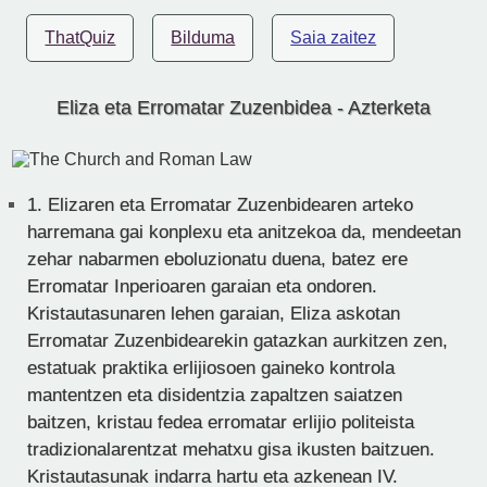
ThatQuiz
Bilduma
Saia zaitez
Eliza eta Erromatar Zuzenbidea - Azterketa
1.
Elizaren eta Erromatar Zuzenbidearen arteko
harremana gai konplexu eta anitzekoa da, mendeetan
zehar nabarmen eboluzionatu duena, batez ere
Erromatar Inperioaren garaian eta ondoren.
Kristautasunaren lehen garaian, Eliza askotan
Erromatar Zuzenbidearekin gatazkan aurkitzen zen,
estatuak praktika erlijiosoen gaineko kontrola
mantentzen eta disidentzia zapaltzen saiatzen
baitzen, kristau fedea erromatar erlijio politeista
tradizionalarentzat mehatxu gisa ikusten baitzuen.
Kristautasunak indarra hartu eta azkenean IV.