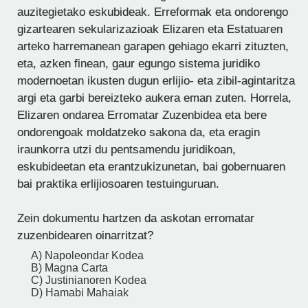
auzitegietako eskubideak. Erreformak eta ondorengo
gizartearen sekularizazioak Elizaren eta Estatuaren
arteko harremanean garapen gehiago ekarri zituzten,
eta, azken finean, gaur egungo sistema juridiko
modernoetan ikusten dugun erlijio- eta zibil-agintaritza
argi eta garbi bereizteko aukera eman zuten. Horrela,
Elizaren ondarea Erromatar Zuzenbidea eta bere
ondorengoak moldatzeko sakona da, eta eragin
iraunkorra utzi du pentsamendu juridikoan,
eskubideetan eta erantzukizunetan, bai gobernuaren
bai praktika erlijiosoaren testuinguruan.
Zein dokumentu hartzen da askotan erromatar
zuzenbidearen oinarritzat?
A) Napoleondar Kodea
B) Magna Carta
C) Justinianoren Kodea
D) Hamabi Mahaiak