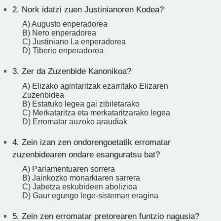
2.
Nork idatzi zuen Justinianoren Kodea?
A) Augusto enperadorea
B) Nero enperadorea
C) Justiniano I.a enperadorea
D) Tiberio enperadorea
3.
Zer da Zuzenbide Kanonikoa?
A) Elizako agintaritzak ezarritako Elizaren
Zuzenbidea
B) Estatuko legea gai zibiletarako
C) Merkataritza eta merkataritzarako legea
D) Erromatar auzoko araudiak
4.
Zein izan zen ondorengoetatik erromatar
zuzenbidearen ondare esanguratsu bat?
A) Parlamentuaren sorrera
B) Jainkozko monarkiaren sarrera
C) Jabetza eskubideen abolizioa
D) Gaur egungo lege-sisteman eragina
5.
Zein zen erromatar pretorearen funtzio nagusia?