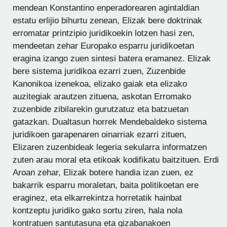
mendean Konstantino enperadorearen agintaldian
estatu erlijio bihurtu zenean, Elizak bere doktrinak
erromatar printzipio juridikoekin lotzen hasi zen,
mendeetan zehar Europako esparru juridikoetan
eragina izango zuen sintesi batera eramanez. Elizak
bere sistema juridikoa ezarri zuen, Zuzenbide
Kanonikoa izenekoa, elizako gaiak eta elizako
auzitegiak arautzen zituena, askotan Erromako
zuzenbide zibilarekin gurutzatuz eta batzuetan
gatazkan. Dualtasun horrek Mendebaldeko sistema
juridikoen garapenaren oinarriak ezarri zituen,
Elizaren zuzenbideak legeria sekularra informatzen
zuten arau moral eta etikoak kodifikatu baitzituen. Erdi
Aroan zehar, Elizak botere handia izan zuen, ez
bakarrik esparru moraletan, baita politikoetan ere
eraginez, eta elkarrekintza horretatik hainbat
kontzeptu juridiko gako sortu ziren, hala nola
kontratuen santutasuna eta gizabanakoen