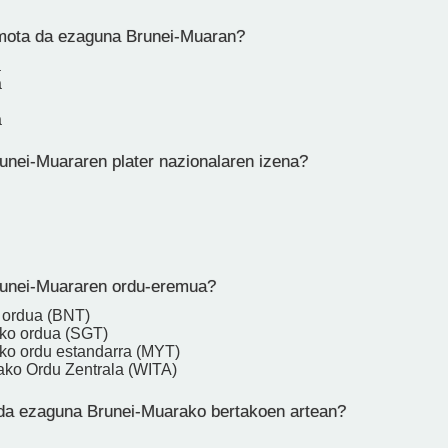
mota da ezaguna Brunei-Muaran?
a
a
a
unei-Muararen plater nazionalaren izena?
runei-Muararen ordu-eremua?
 ordua (BNT)
ko ordua (SGT)
ko ordu estandarra (MYT)
ako Ordu Zentrala (WITA)
 da ezaguna Brunei-Muarako bertakoen artean?