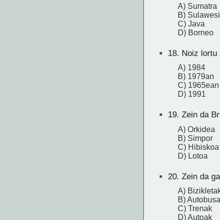
A) Sumatra
B) Sulawesi
C) Java
D) Borneo
18.
Noiz lortu
A) 1984
B) 1979an
C) 1965ean
D) 1991
19.
Zein da Br
A) Orkidea
B) Simpor
C) Hibiskoa
D) Lotoa
20.
Zein da ga
A) Bizikleta
B) Autobus
C) Trenak
D) Autoak