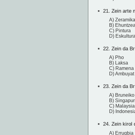
21.
Zein arte 
A) Zeramik
B) Ehuntze
C) Pintura
D) Eskultur
22.
Zein da Br
A) Pho
B) Laksa
C) Ramena
D) Ambuyat
23.
Zein da B
A) Bruneiko
B) Singapur
C) Malaysia
D) Indonesi
24.
Zein kirol
A) Errugbia