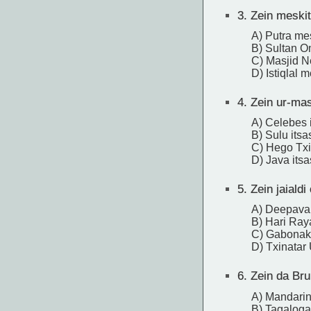
3.
Zein meskit
A) Putra me
B) Sultan O
C) Masjid N
D) Istiqlal 
4.
Zein ur-mas
A) Celebes 
B) Sulu its
C) Hego Txi
D) Java its
5.
Zein jaiald
A) Deepaval
B) Hari Raya 
C) Gabonak
D) Txinatar 
6.
Zein da Bru
A) Mandari
B) Tagaloga