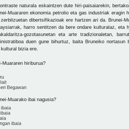
ontraste naturala eskaintzen dute hiri-paisaiarekin, bertako
unei-Muararen ekonomia petrolio eta gas industriak eragin 
 zerbitzuetan dibertsifikazioak ere hartzen ari da. Brunei-
aysiarrak, harro sentitzen da bere ondare kulturalaz, eta 
sukaldaritza-gozotasunetan eta arte tradizionaletan, barru
inistratiboa duen gune bihurtuz, baita Bruneiko nortasun b
ultural bizia ere.
i-Muararen hiriburua?
ru
lait
Seri Begawan
nei-Muarako ibai nagusia?
 ibaia
ibaia
aia
ngan ibaia