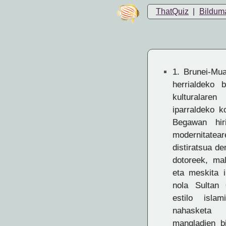
ThatQuiz
|
Bildum
1.
Brunei-Muar
herrialdeko b
kulturalar
iparraldeko k
Begawan hir
modernitate
distiratsua de
dotoreek, mal
eta meskita i
nola Sultan 
estilo islam
nahasketa l
mangladien bi