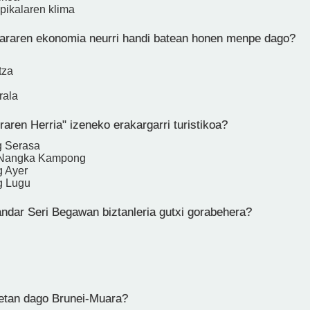
opikalaren klima
raren ekonomia neurri handi batean honen menpe dago?
tza
rala
aren Herria" izeneko erakargarri turistikoa?
 Serasa
 Nangka Kampong
 Ayer
g Lugu
ndar Seri Begawan biztanleria gutxi gorabehera?
etan dago Brunei-Muara?