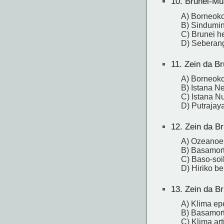
10.
Brunei-Mua
A) Borneoko
B) Sindumi
C) Brunei he
D) Seberan
11.
Zein da Bru
A) Borneoko
B) Istana N
C) Istana N
D) Putrajay
12.
Zein da Br
A) Ozeanoe
B) Basamor
C) Baso-soi
D) Hiriko b
13.
Zein da Br
A) Klima ep
B) Basamort
C) Klima art