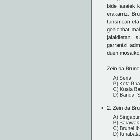
bide lasaiek k
erakarriz. Br
turismoan eta
gehienbat mal
jaialdietan, 
garrantzi adm
duen mosaiko k
Zein da Brune
A) Seria
B) Kota Bha
C) Kuala Be
D) Bandar 
2.
Zein da Bru
A) Singapur
B) Sarawak 
C) Brunei ib
D) Kinabata