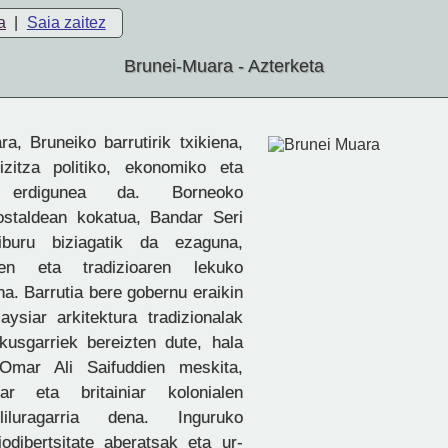
a
|
Saia zaitez
Brunei-Muara - Azterketa
a, Bruneiko barrutirik txikiena,
izitza politiko, ekonomiko eta
en erdigunea da. Borneoko
ostaldean kokatua, Bandar Seri
iburu biziagatik da ezaguna,
aren eta tradizioaren lekuko
na. Barrutia bere gobernu eraikin
aysiar arkitektura tradizionalak
kusgarriek bereizten dute, hala
Omar Ali Saifuddien meskita,
iar eta britainiar kolonialen
iluragarria dena. Inguruko
odibertsitate aberatsak eta ur-