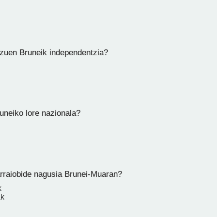
 zuen Bruneik independentzia?
uneiko lore nazionala?
rraiobide nagusia Brunei-Muaran?
k
ak