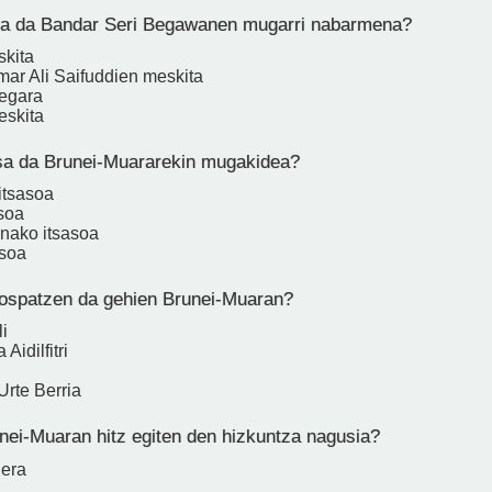
a da Bandar Seri Begawanen mugarri nabarmena?
skita
mar Ali Saifuddien meskita
egara
meskita
a da Brunei-Muararekin mugakidea?
itsasoa
asoa
nako itsasoa
asoa
i ospatzen da gehien Brunei-Muaran?
i
Aidilfitri
Urte Berria
nei-Muaran hitz egiten den hizkuntza nagusia?
nera