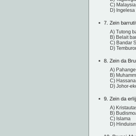
C) Malaysia
D) Ingelesa
7.
Zein barrut
A) Tutong ba
B) Belait bar
C) Bandar S
D) Temburon
8.
Zein da Brun
A) Pahangek
B) Muhamma
C) Hassanal
D) Johor-ek
9.
Zein da erl
A) Kristaut
B) Budismo
C) Islama
D) Hinduis