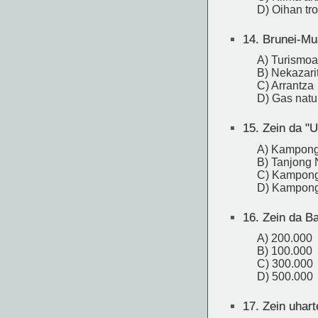
D) Oihan tr
14.
Brunei-Mua
A) Turismoa
B) Nekazari
C) Arrantza
D) Gas natu
15.
Zein da "Ur
A) Kampong
B) Tanjong
C) Kampong
D) Kampon
16.
Zein da Ba
A) 200.000
B) 100.000
C) 300.000
D) 500.000
17.
Zein uhart