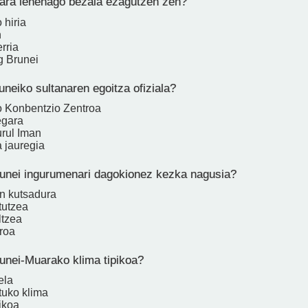
ra lehenago bezala ezagutzen zen?
 hiria
n
rria
g Brunei
neiko sultanaren egoitza ofiziala?
 Konbentzio Zentroa
egara
urul Iman
a jauregia
unei ingurumenari dagokionez kezka nagusia?
n kutsadura
tutzea
ltzea
eroa
unei-Muarako klima tipikoa?
ela
uko klima
ikoa