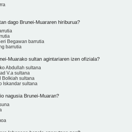
rra
itan dago Brunei-Muararen hiriburua?
rrutia
rutia
eri Begawan barrutia
g barrutia
ei-Muarako sultan agintariaren izen ofiziala?
o Abdullah sultana
d V.a sultana
 Bolkiah sultana
o Iskandar sultana
ijio nagusia Brunei-Muaran?
asuna
a
moa