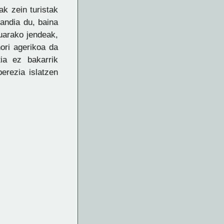
ak zein turistak
handia du, baina
Muarako jendeak,
hori agerikoa da
tia ez bakarrik
erezia islatzen