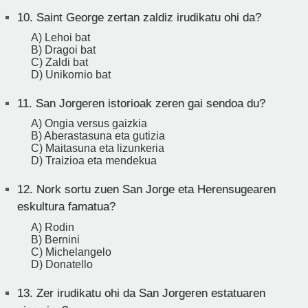
10.
Saint George zertan zaldiz irudikatu ohi da?
A) Lehoi bat
B) Dragoi bat
C) Zaldi bat
D) Unikornio bat
11.
San Jorgeren istorioak zeren gai sendoa du?
A) Ongia versus gaizkia
B) Aberastasuna eta gutizia
C) Maitasuna eta lizunkeria
D) Traizioa eta mendekua
12.
Nork sortu zuen San Jorge eta Herensugearen
eskultura famatua?
A) Rodin
B) Bernini
C) Michelangelo
D) Donatello
13.
Zer irudikatu ohi da San Jorgeren estatuaren