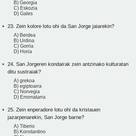
B) Georgia
C) Eskozia
D) Gales
23.
Zein kolore lotu ohi da San Jorge jaiarekin?
A) Berdea
B) Urdina
C) Gorria
D) Horia
24.
San Jorgeren kondairak zein antzinako kulturatan
ditu sustraiak?
A) grekoa
B) egiptoarra
C) Norvegia
D) Erromatarra
25.
Zein enperadore lotu ohi da kristauen
jazarpenarekin, San Jorge barne?
A) Tiberio
B) Konstantino