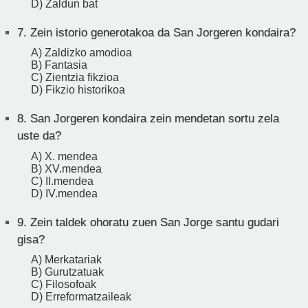
D) Zaldun bat
7.
Zein istorio generotakoa da San Jorgeren kondaira?
A) Zaldizko amodioa
B) Fantasia
C) Zientzia fikzioa
D) Fikzio historikoa
8.
San Jorgeren kondaira zein mendetan sortu zela
uste da?
A) X. mendea
B) XV.mendea
C) II.mendea
D) IV.mendea
9.
Zein taldek ohoratu zuen San Jorge santu gudari
gisa?
A) Merkatariak
B) Gurutzatuak
C) Filosofoak
D) Erreformatzaileak