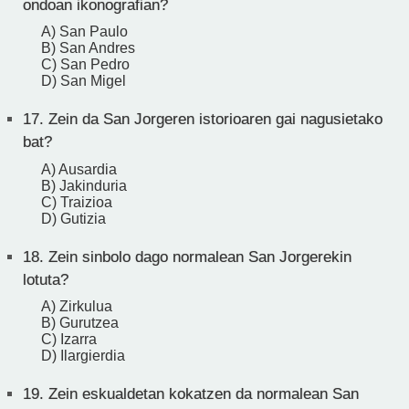
ondoan ikonografian?
A) San Paulo
B) San Andres
C) San Pedro
D) San Migel
17.
Zein da San Jorgeren istorioaren gai nagusietako
bat?
A) Ausardia
B) Jakinduria
C) Traizioa
D) Gutizia
18.
Zein sinbolo dago normalean San Jorgerekin
lotuta?
A) Zirkulua
B) Gurutzea
C) Izarra
D) Ilargierdia
19.
Zein eskualdetan kokatzen da normalean San