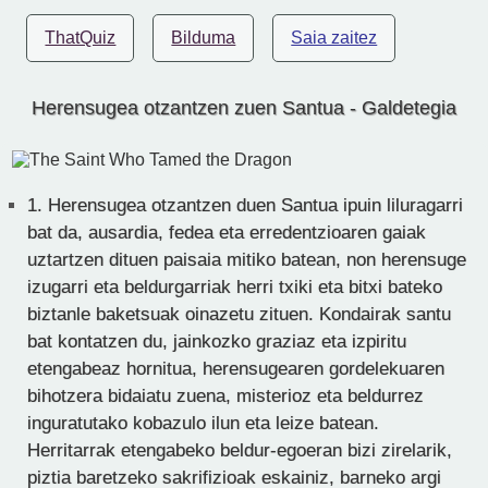
ThatQuiz
Bilduma
Saia zaitez
Herensugea otzantzen zuen Santua - Galdetegia
1.
Herensugea otzantzen duen Santua ipuin liluragarri
bat da, ausardia, fedea eta erredentzioaren gaiak
uztartzen dituen paisaia mitiko batean, non herensuge
izugarri eta beldurgarriak herri txiki eta bitxi bateko
biztanle baketsuak oinazetu zituen. Kondairak santu
bat kontatzen du, jainkozko graziaz eta izpiritu
etengabeaz hornitua, herensugearen gordelekuaren
bihotzera bidaiatu zuena, misterioz eta beldurrez
inguratutako kobazulo ilun eta leize batean.
Herritarrak etengabeko beldur-egoeran bizi zirelarik,
piztia baretzeko sakrifizioak eskainiz, barneko argi