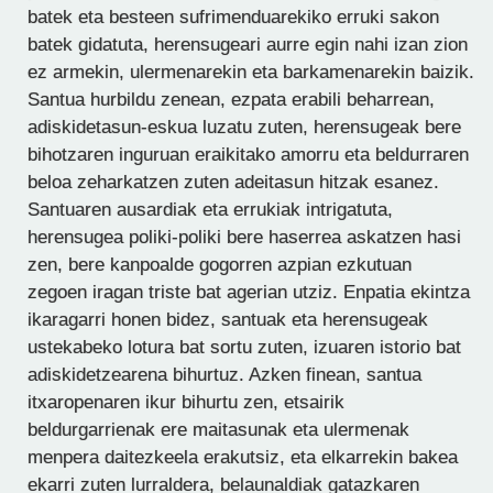
batek eta besteen sufrimenduarekiko erruki sakon
batek gidatuta, herensugeari aurre egin nahi izan zion
ez armekin, ulermenarekin eta barkamenarekin baizik.
Santua hurbildu zenean, ezpata erabili beharrean,
adiskidetasun-eskua luzatu zuten, herensugeak bere
bihotzaren inguruan eraikitako amorru eta beldurraren
beloa zeharkatzen zuten adeitasun hitzak esanez.
Santuaren ausardiak eta errukiak intrigatuta,
herensugea poliki-poliki bere haserrea askatzen hasi
zen, bere kanpoalde gogorren azpian ezkutuan
zegoen iragan triste bat agerian utziz. Enpatia ekintza
ikaragarri honen bidez, santuak eta herensugeak
ustekabeko lotura bat sortu zuten, izuaren istorio bat
adiskidetzearena bihurtuz. Azken finean, santua
itxaropenaren ikur bihurtu zen, etsairik
beldurgarrienak ere maitasunak eta ulermenak
menpera daitezkeela erakutsiz, eta elkarrekin bakea
ekarri zuten lurraldera, belaunaldiak gatazkaren