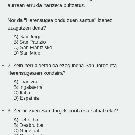
aurrean errukia hartzera bultzatuz.
Nor da "Herensugea ondu zuen santua" izenez
ezagutzen dena?
A) San Jorge
B) San Patrizio
C) San Frantzisko
D) San Migel
2.
Zein herrialdetan da ezagunena San Jorge eta
Herensugearen kondaira?
A) Frantzia
B) Ingalaterra
C) Italia
D) Espainia
3.
Zer hil zuen San Jorgek printzesa salbatzeko?
A) Lehoi bat
B) Deabru bat
C) Suge bat