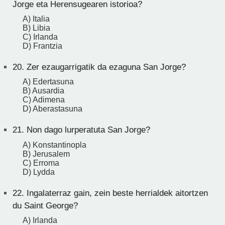
Jorge eta Herensugearen istorioa?
A) Italia
B) Libia
C) Irlanda
D) Frantzia
20.
Zer ezaugarrigatik da ezaguna San Jorge?
A) Edertasuna
B) Ausardia
C) Adimena
D) Aberastasuna
21.
Non dago lurperatuta San Jorge?
A) Konstantinopla
B) Jerusalem
C) Erroma
D) Lydda
22.
Ingalaterraz gain, zein beste herrialdek aitortzen
du Saint George?
A) Irlanda