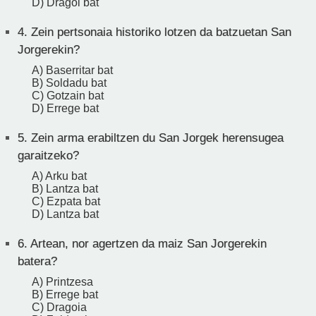
D) Dragoi bat
4.
Zein pertsonaia historiko lotzen da batzuetan San
Jorgerekin?
A) Baserritar bat
B) Soldadu bat
C) Gotzain bat
D) Errege bat
5.
Zein arma erabiltzen du San Jorgek herensugea
garaitzeko?
A) Arku bat
B) Lantza bat
C) Ezpata bat
D) Lantza bat
6.
Artean, nor agertzen da maiz San Jorgerekin
batera?
A) Printzesa
B) Errege bat
C) Dragoia