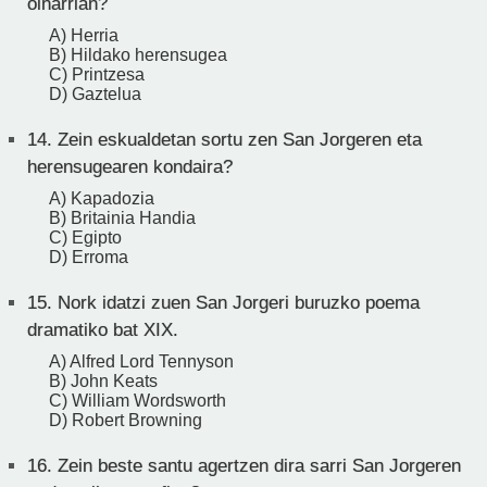
oinarrian?
A) Herria
B) Hildako herensugea
C) Printzesa
D) Gaztelua
14.
Zein eskualdetan sortu zen San Jorgeren eta
herensugearen kondaira?
A) Kapadozia
B) Britainia Handia
C) Egipto
D) Erroma
15.
Nork idatzi zuen San Jorgeri buruzko poema
dramatiko bat XIX.
A) Alfred Lord Tennyson
B) John Keats
C) William Wordsworth
D) Robert Browning
16.
Zein beste santu agertzen dira sarri San Jorgeren