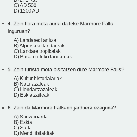
C) AD 500
D) 1200 AD
4.
Zein flora mota aurki daiteke Marmore Falls
inguruan?
A) Landaredi anitza
B) Alpeetako landareak
C) Landare tropikalak
D) Basamortuko landareak
5.
Zein turista mota bisitatzen dute Marmore Falls?
A) Kultur historialariak
B) Naturazaleak
C) Hondartzazaleak
D) Eskiatzaileak
6.
Zein da Marmore Falls-en jarduera ezaguna?
A) Snowboarda
B) Eskia
C) Surfa
D) Mendi ibilaldiak