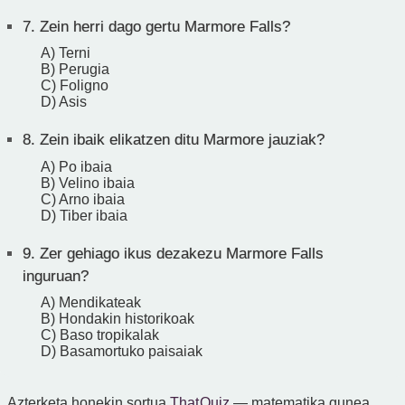
7.
Zein herri dago gertu Marmore Falls?
A) Terni
B) Perugia
C) Foligno
D) Asis
8.
Zein ibaik elikatzen ditu Marmore jauziak?
A) Po ibaia
B) Velino ibaia
C) Arno ibaia
D) Tiber ibaia
9.
Zer gehiago ikus dezakezu Marmore Falls
inguruan?
A) Mendikateak
B) Hondakin historikoak
C) Baso tropikalak
D) Basamortuko paisaiak
Azterketa honekin sortua
That Quiz
— matematika gunea.