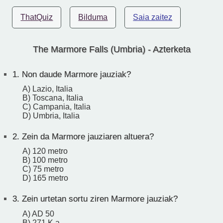
ThatQuiz
Bilduma
Saia zaitez
The Marmore Falls (Umbria) - Azterketa
1.
Non daude Marmore jauziak?
A) Lazio, Italia
B) Toscana, Italia
C) Campania, Italia
D) Umbria, Italia
2.
Zein da Marmore jauziaren altuera?
A) 120 metro
B) 100 metro
C) 75 metro
D) 165 metro
3.
Zein urtetan sortu ziren Marmore jauziak?
A) AD 50
B) 271 K.a