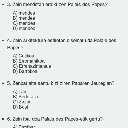
3.
Zein mendetan eraiki zen Palais des Papes?
A) mendea
B) mendea
C) mendea
D) mendea
4.
Zein arkitektura estilotan diseinatu da Palais des
Papes?
A) Gotikoa
B) Erromanikoa
C) Errenazimentua
D) Barrokoa
5.
Zenbat aita santu bizi ziren Paparen Jauregian?
A) Lau
B) Bederatzi
C) Zazpi
D) Bost
6.
Zein ibai doa Palais des Papes-etik gertu?
A) Erroibar