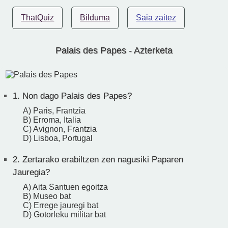
ThatQuiz
Bilduma
Saia zaitez
Palais des Papes - Azterketa
1.
Non dago Palais des Papes?
A) Paris, Frantzia
B) Erroma, Italia
C) Avignon, Frantzia
D) Lisboa, Portugal
2.
Zertarako erabiltzen zen nagusiki Paparen
Jauregia?
A) Aita Santuen egoitza
B) Museo bat
C) Errege jauregi bat
D) Gotorleku militar bat