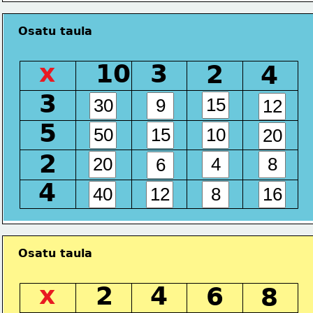
Osatu taula
x
10
3
2
4
3
5
2
4
Osatu taula
x
2
4
6
8