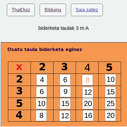
ThatQuiz
Bilduma
Saia zaitez
biderketa taulak 3 m A
Osatu taula biderketa eginez
x
2
3
5
4
2
3
5
4