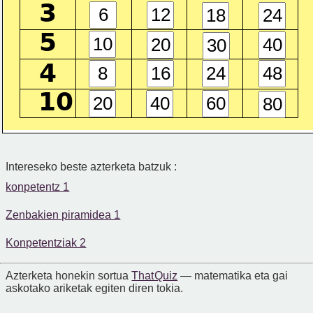
3
5
4
10
Intereseko beste azterketa batzuk :
konpetentz 1
Zenbakien piramidea 1
Konpetentziak 2
Azterketa honekin sortua
That Quiz
— matematika eta gai
askotako ariketak egiten diren tokia.