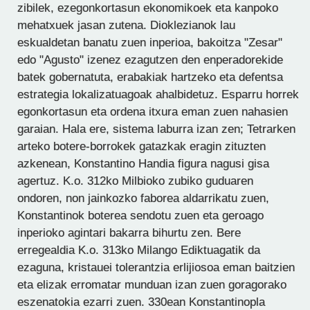
zibilek, ezegonkortasun ekonomikoek eta kanpoko
mehatxuek jasan zutena. Dioklezianok lau
eskualdetan banatu zuen inperioa, bakoitza "Zesar"
edo "Agusto" izenez ezagutzen den enperadorekide
batek gobernatuta, erabakiak hartzeko eta defentsa
estrategia lokalizatuagoak ahalbidetuz. Esparru horrek
egonkortasun eta ordena itxura eman zuen nahasien
garaian. Hala ere, sistema laburra izan zen; Tetrarken
arteko botere-borrokek gatazkak eragin zituzten
azkenean, Konstantino Handia figura nagusi gisa
agertuz. K.o. 312ko Milbioko zubiko guduaren
ondoren, non jainkozko faborea aldarrikatu zuen,
Konstantinok boterea sendotu zuen eta geroago
inperioko agintari bakarra bihurtu zen. Bere
erregealdia K.o. 313ko Milango Ediktuagatik da
ezaguna, kristauei tolerantzia erlijiosoa eman baitzien
eta elizak erromatar munduan izan zuen goragorako
eszenatokia ezarri zuen. 330ean Konstantinopla