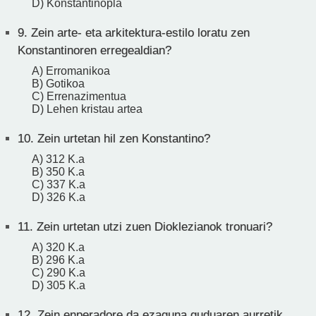
D) Konstantinopla
9.
Zein arte- eta arkitektura-estilo loratu zen
Konstantinoren erregealdian?
A) Erromanikoa
B) Gotikoa
C) Errenazimentua
D) Lehen kristau artea
10.
Zein urtetan hil zen Konstantino?
A) 312 K.a
B) 350 K.a
C) 337 K.a
D) 326 K.a
11.
Zein urtetan utzi zuen Dioklezianok tronuari?
A) 320 K.a
B) 296 K.a
C) 290 K.a
D) 305 K.a
12.
Zein enperadore da ezaguna guduaren aurretik