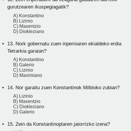
gurutzearen ikuspegiagatik?
A) Konstantino
B) Lizinio
C) Maxentzio
D) Diokleziano
13.
Nork gobernatu zuen inperioaren ekialdeko erdia
Tetrarkia garaian?
A) Konstantino
B) Galerio
C) Lizinio
D) Maximiano
14.
Nor garaitu zuen Konstantinok Milbioko zubian?
A) Lizinio
B) Maxentzio
C) Diokleziano
D) Galerio
15.
Zein da Konstantinoplaren jatorrizko izena?