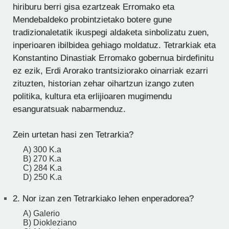
hiriburu berri gisa ezartzeak Erromako eta
Mendebaldeko probintzietako botere gune
tradizionaletatik ikuspegi aldaketa sinbolizatu zuen,
inperioaren ibilbidea gehiago moldatuz. Tetrarkiak eta
Konstantino Dinastiak Erromako gobernua birdefinitu
ez ezik, Erdi Arorako trantsiziorako oinarriak ezarri
zituzten, historian zehar oihartzun izango zuten
politika, kultura eta erlijioaren mugimendu
esanguratsuak nabarmenduz.
Zein urtetan hasi zen Tetrarkia?
A) 300 K.a
B) 270 K.a
C) 284 K.a
D) 250 K.a
2.
Nor izan zen Tetrarkiako lehen enperadorea?
A) Galerio
B) Diokleziano