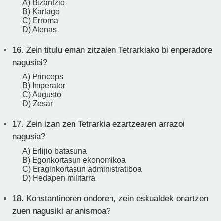
A) Bizantzio
B) Kartago
C) Erroma
D) Atenas
16.
Zein titulu eman zitzaien Tetrarkiako bi enperadore
nagusiei?
A) Princeps
B) Imperator
C) Augusto
D) Zesar
17.
Zein izan zen Tetrarkia ezartzearen arrazoi
nagusia?
A) Erlijio batasuna
B) Egonkortasun ekonomikoa
C) Eraginkortasun administratiboa
D) Hedapen militarra
18.
Konstantinoren ondoren, zein eskualdek onartzen
zuen nagusiki arianismoa?