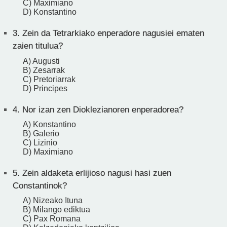
C) Maximiano
D) Konstantino
3.
Zein da Tetrarkiako enperadore nagusiei ematen
zaien titulua?
A) Augusti
B) Zesarrak
C) Pretoriarrak
D) Principes
4.
Nor izan zen Dioklezianoren enperadorea?
A) Konstantino
B) Galerio
C) Lizinio
D) Maximiano
5.
Zein aldaketa erlijioso nagusi hasi zuen
Constantinok?
A) Nizeako Ituna
B) Milango ediktua
C) Pax Romana