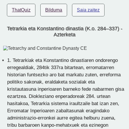
ThatQuiz
Bilduma
Saia zaitez
Tetrarkia eta Konstantino dinastia (K.o. 284–337) -
Azterketa
1.
Tetrarkiak eta Konstantino dinastiaren ondorengo
erregealdiak, 284tik 337ra bitartean, erromatarren
historian funtsezko aro bat markatu zuten, erreforma
politiko sakonak, eraldaketa sozialak eta
kristautasuna inperioaren barneko fede nabarmen gisa
ezartzea. Diokleziano enperadoreak 284. urtean
hasitakoa, Tetrarkia sistema iraultzaile bat izan zen,
Erromatar Inperioaren zabaltasunak eragindako
administrazio-erronkei aurre egitea helburu zuena,
tribu barbaroen kanpo-mehatxuek eta ezinegon