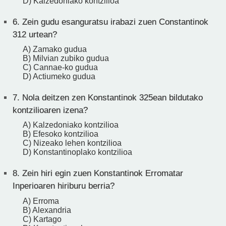
D) Kalzedoniako kontzilioa
6.
Zein gudu esanguratsu irabazi zuen Constantinok
312 urtean?
A) Zamako gudua
B) Milvian zubiko gudua
C) Cannae-ko gudua
D) Actiumeko gudua
7.
Nola deitzen zen Konstantinok 325ean bildutako
kontzilioaren izena?
A) Kalzedoniako kontzilioa
B) Efesoko kontzilioa
C) Nizeako lehen kontzilioa
D) Konstantinoplako kontzilioa
8.
Zein hiri egin zuen Konstantinok Erromatar
Inperioaren hiriburu berria?
A) Erroma
B) Alexandria
C) Kartago