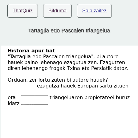
ThatQuiz
Bilduma
Saia zaitez
Tartaglia edo Pascalen triangelua
Historia apur bat
"Tartaglia edo Pascalen triangelua", bi autore
hauek baino lehenago ezagutua zen. Ezagutzen
diren lehenengo frogak Txina eta Persiatik datoz.
Orduan, zer lortu zuten bi autore hauek?
                   ezagutza hauek Europan sartu zituen
eta                      triangeluaren propietateei buruz
idatzi zuen