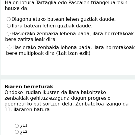
Haien lotura Tartaglia edo Pascalen triangeluarekin
hauxe da:
Diagonaletako batean lehen guztiak daude.
Ilara batean lehen guztiak daude.
Hasierako zenbakia lehena bada, ilara horretakoak
bere zatitzaileak dira
Hasierako zenbakia lehena bada, ilara horretakoak
bere multiploak dira (1ak izan ezik)
Biaren berreturak
Ondoko irudian ikusten da ilara bakoitzeko
zenbakiak gehituz ezaguna dugun progresio
geometriko bat sortzen dela. Zenbatekoa izango da
11. ilararen batura
11
2
12
2