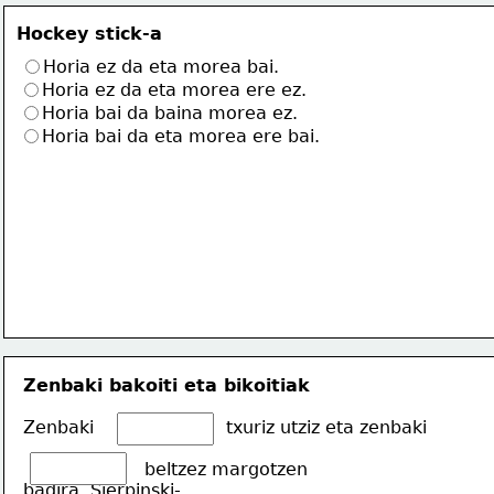
Hockey stick-a
Horia ez da eta morea bai.
Horia ez da eta morea ere ez.
Horia bai da baina morea ez.
Horia bai da eta morea ere bai.
Zenbaki bakoiti eta bikoitiak
Zenbaki                        txuriz utziz eta zenbaki
                      beltzez margotzen
badira, Sierpinski-