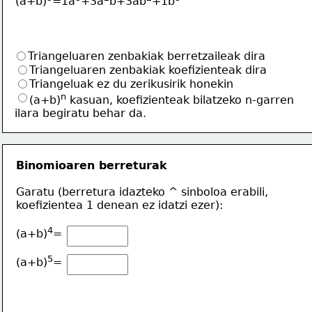
(a+b)
=1a
+3a
b+3ab
+1b
Triangeluaren zenbakiak berretzaileak dira
Triangeluaren zenbakiak koefizienteak dira
Triangeluak ez du zerikusirik honekin
n
(a+b)
 kasuan, koefizienteak bilatzeko n-garren
ilara begiratu behar da.
Binomioaren berreturak
Garatu (berretura idazteko ^ sinboloa erabili,
koefizientea 1 denean ez idatzi ezer):
4
(a+b)
=
5
(a+b)
=