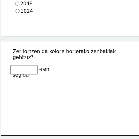
2048
1024
Zer lortzen da kolore horietako zenbakiak
gehituz?
                 -ren
segida 