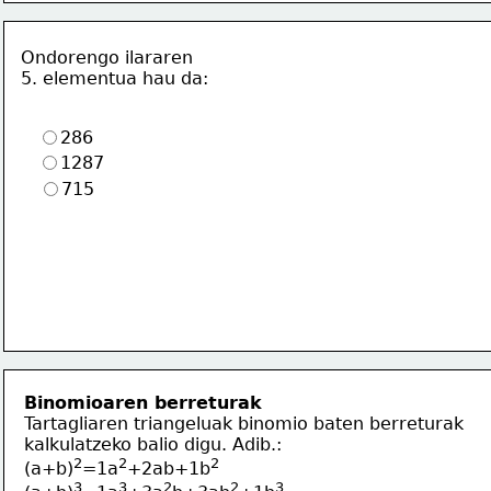
Ondorengo ilararen
5. elementua hau da:
286
1287
715
Binomioaren berreturak
Tartagliaren triangeluak binomio baten berreturak
kalkulatzeko balio digu. Adib.:
2
2
2
(a+b)
=1a
+2ab+1b
3
3
2
2
3