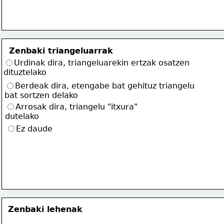
Zenbaki triangeluarrak
Urdinak dira, triangeluarekin ertzak osatzen
dituztelako
Berdeak dira, etengabe bat gehituz triangelu
bat sortzen delako
Arrosak dira, triangelu "itxura"
dutelako
Ez daude
Zenbaki lehenak