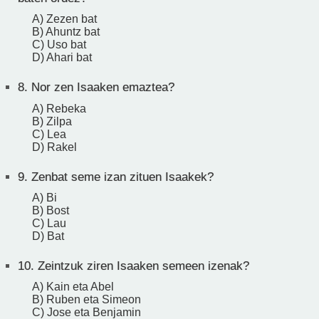
A) Zezen bat
B) Ahuntz bat
C) Uso bat
D) Ahari bat
8.
Nor zen Isaaken emaztea?
A) Rebeka
B) Zilpa
C) Lea
D) Rakel
9.
Zenbat seme izan zituen Isaakek?
A) Bi
B) Bost
C) Lau
D) Bat
10.
Zeintzuk ziren Isaaken semeen izenak?
A) Kain eta Abel
B) Ruben eta Simeon
C) Jose eta Benjamin