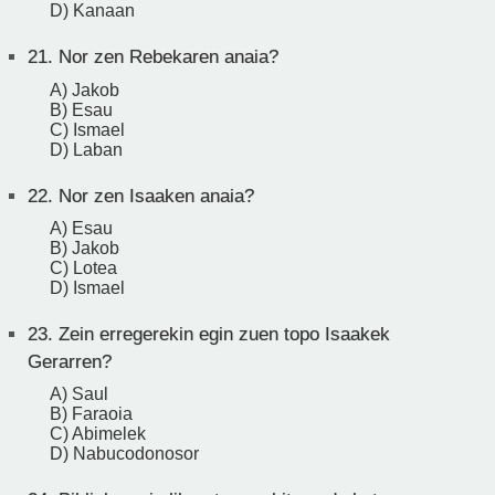
D) Kanaan
21.
Nor zen Rebekaren anaia?
A) Jakob
B) Esau
C) Ismael
D) Laban
22.
Nor zen Isaaken anaia?
A) Esau
B) Jakob
C) Lotea
D) Ismael
23.
Zein erregerekin egin zuen topo Isaakek
Gerarren?
A) Saul
B) Faraoia
C) Abimelek
D) Nabucodonosor