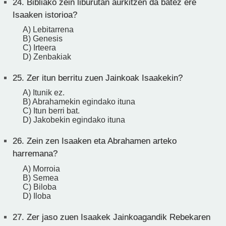
24.
Bibliako zein liburutan aurkitzen da batez ere
Isaaken istorioa?
A) Lebitarrena
B) Genesis
C) Irteera
D) Zenbakiak
25.
Zer itun berritu zuen Jainkoak Isaakekin?
A) Itunik ez.
B) Abrahamekin egindako ituna
C) Itun berri bat.
D) Jakobekin egindako ituna
26.
Zein zen Isaaken eta Abrahamen arteko
harremana?
A) Morroia
B) Semea
C) Biloba
D) Iloba
27.
Zer jaso zuen Isaakek Jainkoagandik Rebekaren