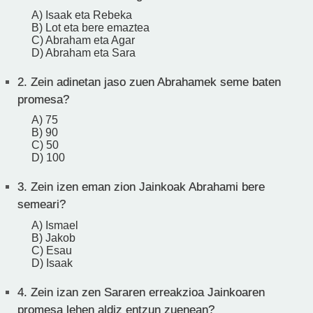
A) Isaak eta Rebeka
B) Lot eta bere emaztea
C) Abraham eta Agar
D) Abraham eta Sara
2.
Zein adinetan jaso zuen Abrahamek seme baten
promesa?
A) 75
B) 90
C) 50
D) 100
3.
Zein izen eman zion Jainkoak Abrahami bere
semeari?
A) Ismael
B) Jakob
C) Esau
D) Isaak
4.
Zein izan zen Sararen erreakzioa Jainkoaren
promesa lehen aldiz entzun zuenean?