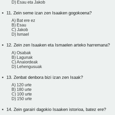
D) Esau eta Jakob
11.
Zein seme izan zen Isaaken gogokoena?
A) Bat ere ez
B) Esau
C) Jakob
D) Ismael
12.
Zein zen Isaaken eta Ismaelen arteko harremana?
A) Osabak
B) Lagunak
C) Anaiordeak
D) Lehengusuak
13.
Zenbat denbora bizi izan zen Isaak?
A) 120 urte
B) 180 urte
C) 100 urte
D) 150 urte
14.
Zein garairi dagokio Isaaken istorioa, batez ere?