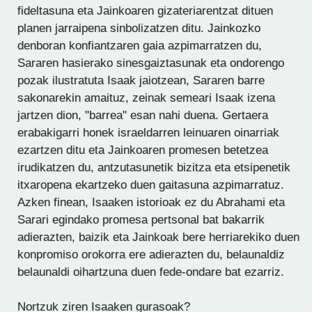
fideltasuna eta Jainkoaren gizateriarentzat dituen
planen jarraipena sinbolizatzen ditu. Jainkozko
denboran konfiantzaren gaia azpimarratzen du,
Sararen hasierako sinesgaiztasunak eta ondorengo
pozak ilustratuta Isaak jaiotzean, Sararen barre
sakonarekin amaituz, zeinak semeari Isaak izena
jartzen dion, "barrea" esan nahi duena. Gertaera
erabakigarri honek israeldarren leinuaren oinarriak
ezartzen ditu eta Jainkoaren promesen betetzea
irudikatzen du, antzutasunetik bizitza eta etsipenetik
itxaropena ekartzeko duen gaitasuna azpimarratuz.
Azken finean, Isaaken istorioak ez du Abrahami eta
Sarari egindako promesa pertsonal bat bakarrik
adierazten, baizik eta Jainkoak bere herriarekiko duen
konpromiso orokorra ere adierazten du, belaunaldiz
belaunaldi oihartzuna duen fede-ondare bat ezarriz.
Nortzuk ziren Isaaken gurasoak?