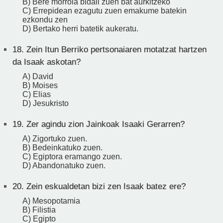
B) Bere morroia bidali zuen bat aurkitzeko
C) Errepidean ezagutu zuen emakume batekin
ezkondu zen
D) Bertako herri batetik aukeratu.
18.
Zein Itun Berriko pertsonaiaren motatzat hartzen
da Isaak askotan?
A) David
B) Moises
C) Elias
D) Jesukristo
19.
Zer agindu zion Jainkoak Isaaki Gerarren?
A) Zigortuko zuen.
B) Bedeinkatuko zuen.
C) Egiptora eramango zuen.
D) Abandonatuko zuen.
20.
Zein eskualdetan bizi zen Isaak batez ere?
A) Mesopotamia
B) Filistia
C) Egipto