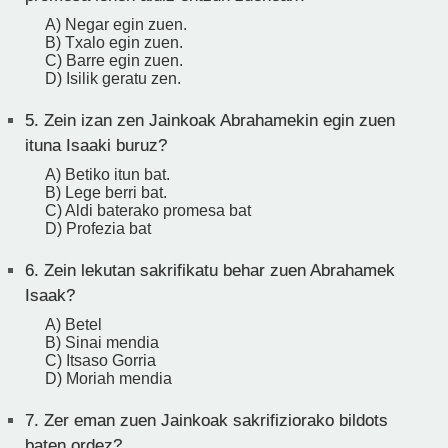
A) Negar egin zuen.
B) Txalo egin zuen.
C) Barre egin zuen.
D) Isilik geratu zen.
5.
Zein izan zen Jainkoak Abrahamekin egin zuen
ituna Isaaki buruz?
A) Betiko itun bat.
B) Lege berri bat.
C) Aldi baterako promesa bat
D) Profezia bat
6.
Zein lekutan sakrifikatu behar zuen Abrahamek
Isaak?
A) Betel
B) Sinai mendia
C) Itsaso Gorria
D) Moriah mendia
7.
Zer eman zuen Jainkoak sakrifiziorako bildots
baten ordez?