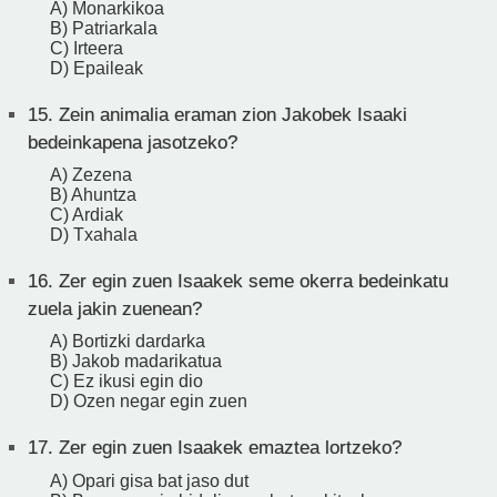
A) Monarkikoa
B) Patriarkala
C) Irteera
D) Epaileak
15.
Zein animalia eraman zion Jakobek Isaaki
bedeinkapena jasotzeko?
A) Zezena
B) Ahuntza
C) Ardiak
D) Txahala
16.
Zer egin zuen Isaakek seme okerra bedeinkatu
zuela jakin zuenean?
A) Bortizki dardarka
B) Jakob madarikatua
C) Ez ikusi egin dio
D) Ozen negar egin zuen
17.
Zer egin zuen Isaakek emaztea lortzeko?
A) Opari gisa bat jaso dut