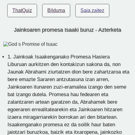
ThatQuiz
Bilduma
Saia zaitez
Jainkoaren promesa Isaaki buruz - Azterketa
1.
Jainkoak Isaakenganako Promesa Hasiera
Liburuan aurkitzen den kontakizun sakona da, non
Jaunak Abrahami ziurtatzen dion bere zahartzaroa eta
bere emazte Sararen antzutasuna izan arren,
Jainkoaren itunaren zuzi-eramailea izango den seme
bat izango dutela. Promesa hau fedearen eta
zalantzaren artean garatzen da, Abrahamek bere
egoeraren errealitatearekin eta Jainkoaren hitzaren
izaera miragarriarekin borrokan ari den bitartean.
Isaakenganako promesa ez da soilik haur baten
jaiotzari buruzkoa, baizik eta itxaropena, jainkozko