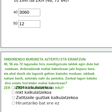
b) Zein da ZKH (48, 72 84)?
a)
b)
ONDORENGO BURUKETA AZTERTU ETA ERANTZUN:
40, 56 eta 72 laguneko hiru mendigoizale taldek egin dute bat
 ostatuan. Arduradunak mahai bakoitzean jale kopuru bera 
eta ahal denik eta lagunik gehien batzeko moduan, taldeak 
nahasi barik, antolatu nahi du jantokia. Zenbat lagun batuko
 dira ostatu horretako mahai bakoitzean?
ZKH kalkulatzekoa
ZER  MOTATAKO BURUKETA DA HAU?
mkt kalkulatzekoa
Zatitzaile guztiak kalkulatzekoa
Hiruetariko bat ere ez