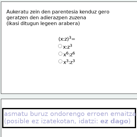
Aukeratu zein den parentesia kenduz gero
geratzen den adierazpen zuzena
(ikasi ditugun legeen arabera)
3
(x:z)
=
3
x:z
6
6
x
:z
3
3
x
:z
asmatu buruz ondorengo erroen emaitza
(posible ez izatekotan, idatzi: 
ez dago
)