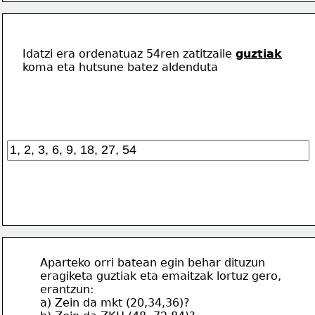
Idatzi era ordenatuaz 54ren zatitzaile 
guztiak
koma eta hutsune batez aldenduta
Aparteko orri batean egin behar dituzun
eragiketa guztiak eta emaitzak lortuz gero,
erantzun:
a) Zein da mkt (20,34,36)?