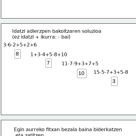
Idatzi adierzpen bakoitzaren soluzioa
(ez idatzi + ikurra: - bai)
3-6-2+5+2+6
1+3-4+5-8+10
11-7-9+3+7+5
15-5-7+3+5-8
Egin aurreko fitxan bezala baina biderkatzen
 eta zatitzen