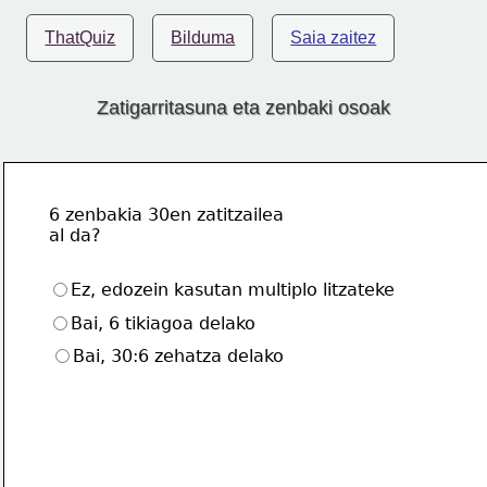
ThatQuiz
Bilduma
Saia zaitez
Zatigarritasuna eta zenbaki osoak
6 zenbakia 30en zatitzailea   
al da?
Ez, edozein kasutan multiplo litzateke
Bai, 6 tikiagoa delako
Bai, 30:6 zehatza delako