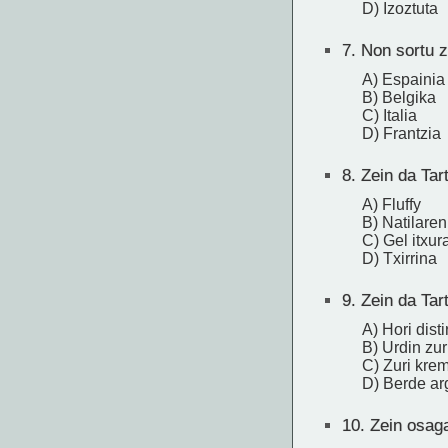
D) Izoztuta
7.
Non sortu z
A) Espainia
B) Belgika
C) Italia
D) Frantzia
8.
Zein da Tar
A) Fluffy
B) Natilare
C) Gel itxu
D) Txirrina
9.
Zein da Tart
A) Hori dist
B) Urdin zur
C) Zuri kre
D) Berde ar
10.
Zein osaga