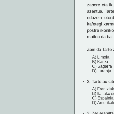
zapore eta ik
azentua, Tart
edozein otord
kafetegi xarm
postre ikoniko
maitea da bai
Zein da Tarte 
A) Limoia
B) Karea
C) Sagarra
D) Laranja
2.
Tarte au cit
A) Frantziak
B) Italiako 
C) Espainia
D) Amerikak
3.
Zer erabiltz