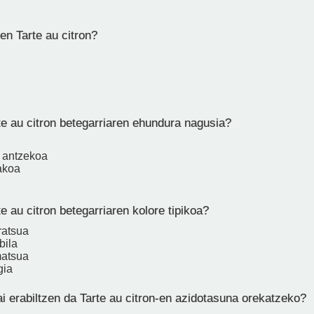
en Tarte au citron?
te au citron betegarriaren ehundura nagusia?
n antzekoa
rakoa
e au citron betegarriaren kolore tipikoa?
iratsua
bila
matsua
gia
i erabiltzen da Tarte au citron-en azidotasuna orekatzeko?