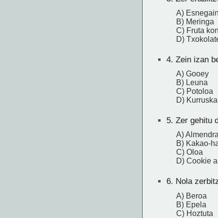
A) Esnegain
B) Meringa
C) Fruta ko
D) Txokola
4.
Zein izan be
A) Gooey
B) Leuna
C) Potoloa
D) Kurruska
5.
Zer gehitu 
A) Almendr
B) Kakao-h
C) Oloa
D) Cookie a
6.
Nola zerbit
A) Beroa
B) Epela
C) Hoztuta