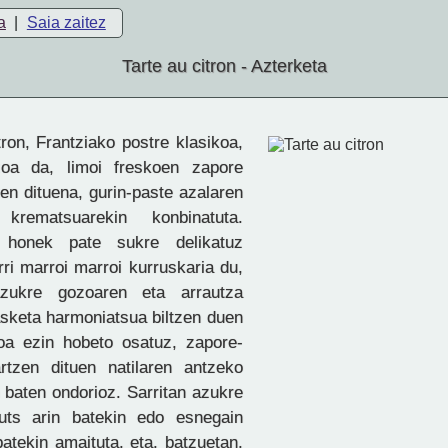
a
|
Saia zaitez
Tarte au citron - Azterketa
ron, Frantziako postre klasikoa,
oa da, limoi freskoen zapore
ten dituena, gurin-paste azalaren
 krematsuarekin konbinatuta.
n honek pate sukre delikatuz
rri marroi marroi kurruskaria du,
azukre gozoaren eta arrautza
sketa harmoniatsua biltzen duen
oa ezin hobeto osatuz, zapore-
rtzen dituen natilaren antzeko
 baten ondorioz. Sarritan azukre
uts arin batekin edo esnegain
batekin amaituta, eta, batzuetan,