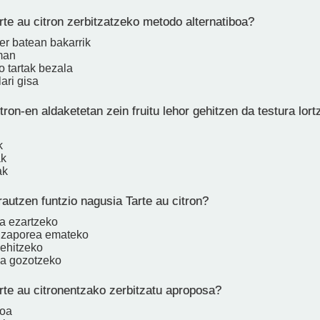
rte au citron zerbitzatzeko metodo alternatiboa?
ter batean bakarrik
rman
 tartak bezala
lari gisa
tron-en aldaketetan zein fruitu lehor gehitzen da testura lor
k
ak
ak
autzen funtzio nagusia Tarte au citron?
ia ezartzeko
i zaporea emateko
gehitzeko
ia gozotzeko
rte au citronentzako zerbitzatu aproposa?
soa