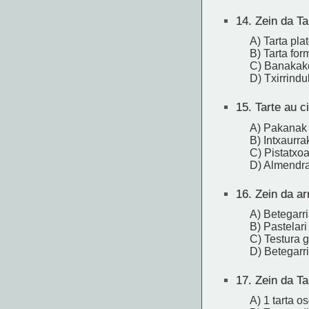
14.
Zein da Ta
A) Tarta pla
B) Tarta fo
C) Banakako
D) Txirrindu
15.
Tarte au ci
A) Pakanak
B) Intxaurra
C) Pistatxo
D) Almendr
16.
Zein da arr
A) Betegarr
B) Pastelar
C) Testura 
D) Betegarr
17.
Zein da Ta
A) 1 tarta o