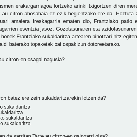
usmen erakargarriagoa lortzeko arinki txigortzen diren mer
e au citron ahosabaia ez ezik begientzako ere da. Hoztuta 
uari amaiera freskagarria ematen dio, Frantziako patio 
agarrien esentzia jasoz. Gozotasunaren eta azidotasunaren 
 honek Frantziako sukaldaritza-artearen bihotzari hitz egiten
 aldi baterako topaketak bai ospakizun dotoreetarako.
au citron-en osagai nagusia?
ron batez ere zein sukaldaritzarekin lotzen da?
o sukaldaritza
sukaldaritza
ko sukaldaritza
o sukaldaritza
en da sarritan Tarte au citron-en gaingarri gisa?