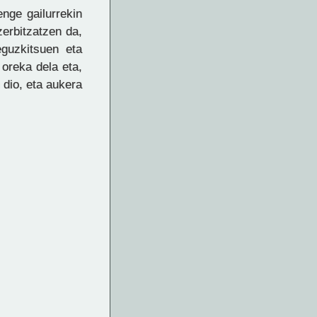
enge gailurrekin
zerbitzatzen da,
eguzkitsuen eta
oreka dela eta,
 dio, eta aukera