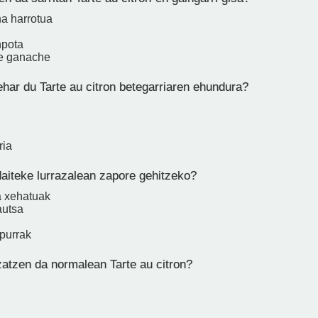
a harrotua
npota
te ganache
har du Tarte au citron betegarriaren ehundura?
ria
daiteke lurrazalean zapore gehitzeko?
a xehatuak
autsa
purrak
zatzen da normalean Tarte au citron?