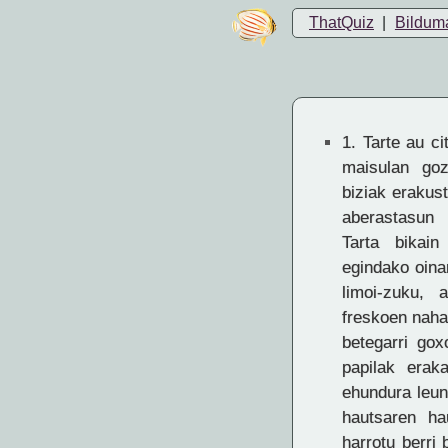
ThatQuiz
|
Bildum
1.
Tarte au cit
maisulan goz
biziak erakus
aberastasun
Tarta bikai
egindako oina
limoi-zuku, 
freskoen naha
betegarri gox
papilak eraka
ehundura leun
hautsaren ha
harrotu berri 