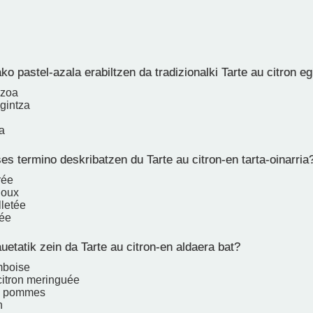
o pastel-azala erabiltzen da tradizionalki Tarte au citron eg
ozoa
gintza
a
es termino deskribatzen du Tarte au citron-en tarta-oinarria
rée
houx
lletée
sée
etatik zein da Tarte au citron-en aldaera bat?
mboise
citron meringuée
ux pommes
n