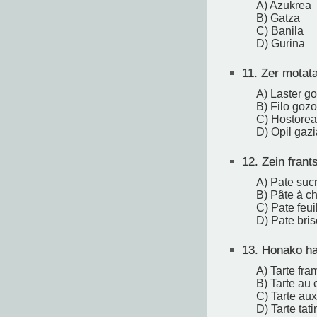
A) Azukrea
B) Gatza
C) Banila
D) Gurina
11.
Zer motatak
A) Laster g
B) Filo gozo
C) Hostorea
D) Opil gazi
12.
Zein frants
A) Pate suc
B) Pâte à c
C) Pate feui
D) Pate bri
13.
Honako hau
A) Tarte fra
B) Tarte au 
C) Tarte a
D) Tarte tati