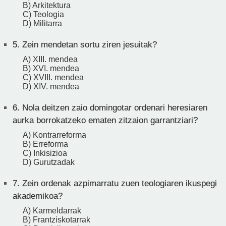
B) Arkitektura
C) Teologia
D) Militarra
5.
Zein mendetan sortu ziren jesuitak?
A) XIII. mendea
B) XVI. mendea
C) XVIII. mendea
D) XIV. mendea
6.
Nola deitzen zaio domingotar ordenari heresiaren
aurka borrokatzeko ematen zitzaion garrantziari?
A) Kontrarreforma
B) Erreforma
C) Inkisizioa
D) Gurutzadak
7.
Zein ordenak azpimarratu zuen teologiaren ikuspegi
akademikoa?
A) Karmeldarrak
B) Frantziskotarrak