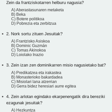
Zein da frantziskotarren helburu nagusia?
A) Aberastasunaren metaketa
B) Beka
C) Botere politikoa
D) Pobrezia eta zerbitzua
2.
Nork sortu zituen Jesuitak?
A) Frantzisko Asiskoa
B) Dominic Guzmán
C) Tomas Akinokoa
D) Loiolako Inazio
3.
Zein izan zen dominikarren misio nagusietako bat?
A) Predikatzea eta irakastea
B) Monasterioko bakardadea
C) Misiolari lana atzerrian
D) Gerra bidez heresiari aurre egitea
4.
Zein arlotan egindako ekarpenengatik dira bereziki
ezagunak jesuitak?
A) Hezkuntza