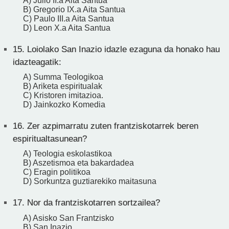
A) Julio II.a Aita Santua
B) Gregorio IX.a Aita Santua
C) Paulo III.a Aita Santua
D) Leon X.a Aita Santua
15.
Loiolako San Inazio idazle ezaguna da honako hau
idazteagatik:
A) Summa Teologikoa
B) Ariketa espiritualak
C) Kristoren imitazioa.
D) Jainkozko Komedia
16.
Zer azpimarratu zuten frantziskotarrek beren
espiritualtasunean?
A) Teologia eskolastikoa
B) Aszetismoa eta bakardadea
C) Eragin politikoa
D) Sorkuntza guztiarekiko maitasuna
17.
Nor da frantziskotarren sortzailea?
A) Asisko San Frantzisko
B) San Inazio