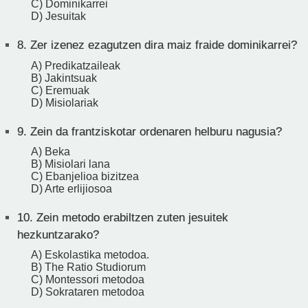
C) Dominikarrei
D) Jesuitak
8.
Zer izenez ezagutzen dira maiz fraide dominikarrei?
A) Predikatzaileak
B) Jakintsuak
C) Eremuak
D) Misiolariak
9.
Zein da frantziskotar ordenaren helburu nagusia?
A) Beka
B) Misiolari lana
C) Ebanjelioa bizitzea
D) Arte erlijiosoa
10.
Zein metodo erabiltzen zuten jesuitek
hezkuntzarako?
A) Eskolastika metodoa.
B) The Ratio Studiorum
C) Montessori metodoa
D) Sokrataren metodoa