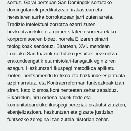
sortuz. Garai bertsuan San Domingok sortutako
domingotarrek predikatzean, irakastean eta
heresiaren aurka borrokatzean jarri zuten arreta.
Tradizio intelektual zorrotza ezarri zuten
hezkuntzarekiko eta unibertsitateen sorrerarekiko
konpromisoaren bidez, horrela Elizaren oinarri
teologikoak sendotuz. Bitartean, XVI. mendean
Loiolako San Inaziok sortutako jesuitak hezkuntza-
erakundeengatik eta misiolari-lanagatik egin ziren
ezagun. Hezkuntzari ikuspegi metodikoa aplikatu
zioten, pentsamendu kritikoa eta hazkunde espirituala
azpimarratuz, eta Kontraerreforman funtsezkoak izan
ziren, katolizismoa kontinenteetan zehar zabalduz.
Elkarrekin, hiru ordena hauek fede eta
komunitatearekiko ikuspegi bereziak erakutsi zituzten,
ebanjelizazioan, hezkuntzan eta gizarte justizian
funtsezko zeregina izan zutela historian zehar.