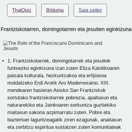
ThatQuiz
Bilduma
Saia zaitez
Frantziskotarren, domingotarren eta jesuiten eginkizuna
1.
Frantziskotarrek, domingotarrek eta jesuitek
funtsezko eginkizuna izan zuten Eliza Katolikoaren
paisaia kulturala, hezkuntzakoa eta erlijiosoa
moldatzeko Erdi Arotik Aro Modernoraino. XIII.
mendearen hasieran Asisko San Frantziskok
sortutako frantziskotarrek pobrezia, apaltasun eta
naturarekiko eta Jainkoaren sorkuntza guztiekiko
maitasun sakona azpimarratu zuten. Pobre eta
baztertuei laguntzeagatik ziren ezagunak, anaitasun
eta zerbitzu espiritua sustatzen zuten komunitateak