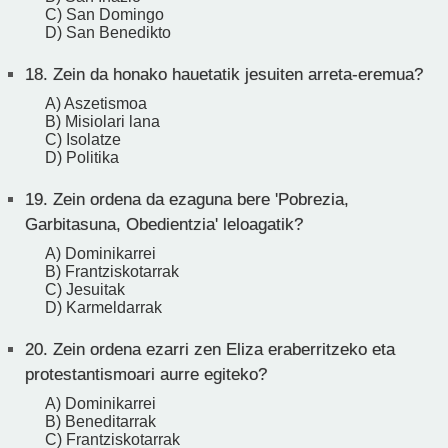
C) San Domingo
D) San Benedikto
18.
Zein da honako hauetatik jesuiten arreta-eremua?
A) Aszetismoa
B) Misiolari lana
C) Isolatze
D) Politika
19.
Zein ordena da ezaguna bere 'Pobrezia,
Garbitasuna, Obedientzia' leloagatik?
A) Dominikarrei
B) Frantziskotarrak
C) Jesuitak
D) Karmeldarrak
20.
Zein ordena ezarri zen Eliza eraberritzeko eta
protestantismoari aurre egiteko?
A) Dominikarrei
B) Beneditarrak
C) Frantziskotarrak