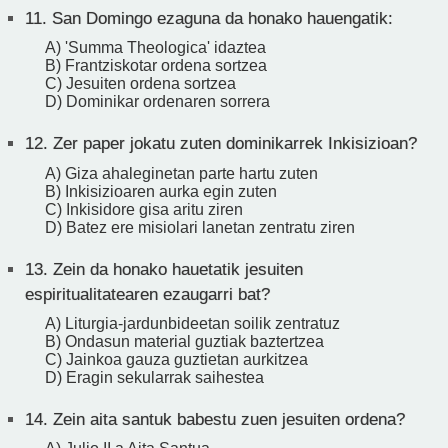
11.
San Domingo ezaguna da honako hauengatik:
A) 'Summa Theologica' idaztea
B) Frantziskotar ordena sortzea
C) Jesuiten ordena sortzea
D) Dominikar ordenaren sorrera
12.
Zer paper jokatu zuten dominikarrek Inkisizioan?
A) Giza ahaleginetan parte hartu zuten
B) Inkisizioaren aurka egin zuten
C) Inkisidore gisa aritu ziren
D) Batez ere misiolari lanetan zentratu ziren
13.
Zein da honako hauetatik jesuiten
espiritualitatearen ezaugarri bat?
A) Liturgia-jardunbideetan soilik zentratuz
B) Ondasun material guztiak baztertzea
C) Jainkoa gauza guztietan aurkitzea
D) Eragin sekularrak saihestea
14.
Zein aita santuk babestu zuen jesuiten ordena?