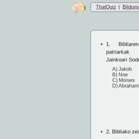
ThatQuiz
|
Bildum
1.
Bibliaren
patriarkak
Jainkoari So
A) Jakob
B) Noe
C) Moises
D) Abraham
2.
Bibliako ze