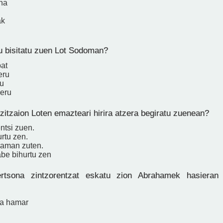
ena
ak
u bisitatu zuen Lot Sodoman?
bat
eru
ru
geru
zitzaion Loten emazteari hirira atzera begiratu zuenean?
entsi zuen.
urtu zen.
raman zuten.
abe bihurtu zen
tsona zintzorentzat eskatu zion Abrahamek hasieran J
ta hamar