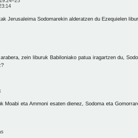
 19:24–25
23:14
tak Jerusaleima Sodomarekin alderatzen du Ezequielen libu
arabera, zein liburuk Babiloniako patua iragartzen du, Sod
z?
k
uk Moabi eta Ammoni esaten dienez, Sodoma eta Gomorrar
as