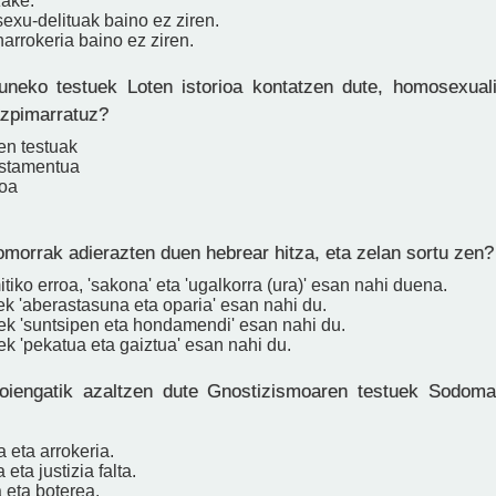
zake.
exu-delituak baino ez ziren.
arrokeria baino ez ziren.
uneko testuek Loten istorioa kontatzen dute, homosexuali
azpimarratuz?
en testuak
estamentua
noa
morrak adierazten duen hebrear hitza, eta zelan sortu zen?
itiko erroa, 'sakona' eta 'ugalkorra (ura)' esan nahi duena.
ek 'aberastasuna eta oparia' esan nahi du.
rek 'suntsipen eta hondamendi' esan nahi du.
ek 'pekatua eta gaiztua' esan nahi du.
oiengatik azaltzen dute Gnostizismoaren testuek Sodom
a eta arrokeria.
 eta justizia falta.
 eta boterea.