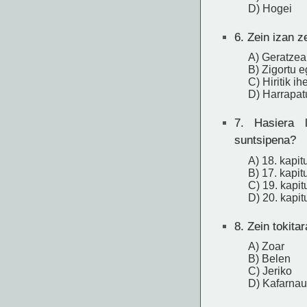
D) Hogei
6.
Zein izan ze
A) Geratzea
B) Zigortu e
C) Hiritik ih
D) Harrapatu
7.
Hasiera l
suntsipena?
A) 18. kapit
B) 17. kapit
C) 19. kapit
D) 20. kapit
8.
Zein tokitar
A) Zoar
B) Belen
C) Jeriko
D) Kafarna