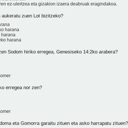
aren ez-ulertzea eta gizakion izaera deabruak eragindakoa.
 aukeratu zuen Lot bizitzeko?
arana
ko harana
o harana
eko harana
zen Sodom hiriko erregea, Genesiseko 14:2ko arabera?
aomer
o erregea nor zen?
aomer
oma eta Gomorra garaitu zituen eta asko harrapatu zituen?