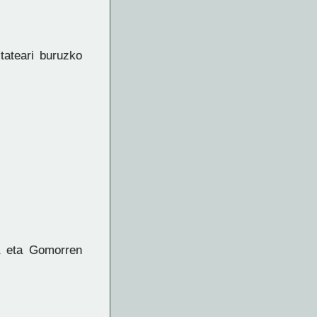
tateari buruzko
a eta Gomorren