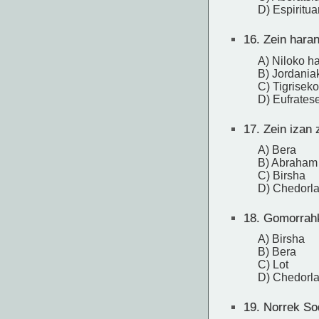
D) Espiritu
16.
Zein haran
A) Niloko h
B) Jordania
C) Tigrisek
D) Eufrates
17.
Zein izan 
A) Bera
B) Abraham
C) Birsha
D) Chedorl
18.
Gomorrahk
A) Birsha
B) Bera
C) Lot
D) Chedorl
19.
Norrek Sod