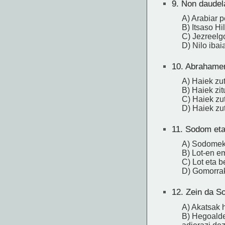
9.
Non daudela
A) Arabiar p
B) Itsaso H
C) Jezreelg
D) Nilo iba
10.
Abrahamen 
A) Haiek zu
B) Haiek zit
C) Haiek zu
D) Haiek zu
11.
Sodom eta 
A) Sodomeko
B) Lot-en e
C) Lot eta b
D) Gomorrak
12.
Zein da So
A) Akatsak h
B) Hegoaldek