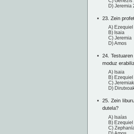
C) Genezis
D) Jeremia 
23.
Zein profe
A) Ezequiel
B) Isaia
C) Jeremia
D) Amos
24.
Testuaren 
moduz erabili
A) Isaia
B) Ezequiel
C) Jeremiak
D) Dirutxoa
25.
Zein libur
dutela?
A) Isaías
B) Ezequiel
C) Zephaní
D) Amos