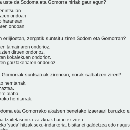
 uste da Sodoma eta Gomorra hiriak gaur egun?
enintsulan
ilaren ondoan
o haranean.
iaren ondoan.
erlijioetan, zergatik suntsitu ziren Sodom eta Gomorrah?
ten tamainaren ondorioz.
uzten diruen ondorioz.
ten kokalekuen ondorioz.
ten gaiztakeriaren ondorioz.
Gomorrak suntsatuak zirenean, norak salbatzen ziren?
 herritarrak.
maztea.
ere alaba.
oko herritarrak.
doma eta Gomorrako akatsen benetako izaeraari buruzko e
artzailetasunik ezaizkoak baino ez ziren.
o 'yada' hitzak sexu-indarkeria, bisitariei galdetzea edo nagu