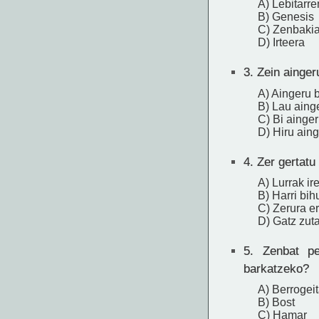
A) Lebitarr
B) Genesis
C) Zenbaki
D) Irteera
3.
Zein ainger
A) Aingeru 
B) Lau aing
C) Bi ainge
D) Hiru ain
4.
Zer gertatu 
A) Lurrak ir
B) Harri bih
C) Zerura e
D) Gatz zut
5.
Zenbat per
barkatzeko?
A) Berrogei
B) Bost
C) Hamar