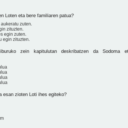
n Loten eta bere familiaren patua?
 aukeratu zuten.
gin zituzten.
es egin zuten.
 egin zituzten.
iburuko zein kapitulutan deskribatzen da Sodoma e
ulua
ulua
ulua
ulua
a esan zioten Loti ihes egiteko?
um