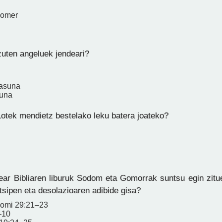
aomer
zuten angeluek jendeari?
tasuna
suna
otek mendietz bestelako leku batera joateko?
ar Bibliaren liburuk Sodom eta Gomorrak suntsu egin zit
tsipen eta desolazioaren adibide gisa?
nomi 29:21–23
–10