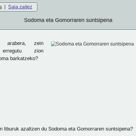
a
|
Saia zaitez
Sodoma eta Gomorraren suntsipena
 arabera, zein
 erregutu zion
doma barkatzeko?
in liburuk azaltzen du Sodoma eta Gomorraren suntsipena?