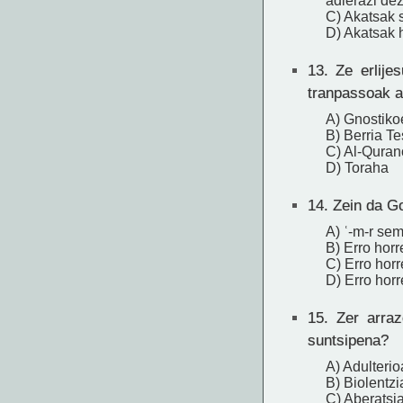
adierazi de
C) Akatsak s
D) Akatsak h
13.
Ze erlijes
tranpassoak 
A) Gnostiko
B) Berria T
C) Al-Qura
D) Toraha
14.
Zein da Go
A) ʿ-m-r sem
B) Erro horr
C) Erro hor
D) Erro horr
15.
Zer arraz
suntsipena?
A) Adulterio
B) Biolentzia
C) Aberatsia