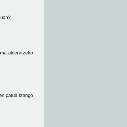
ruan?
oma alderatzeko
en patua izango