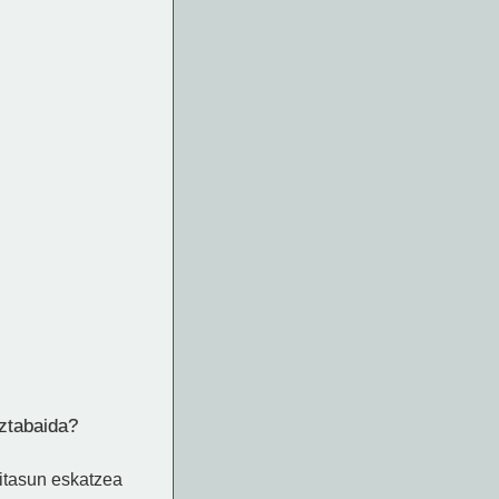
ztabaida?
sitasun eskatzea