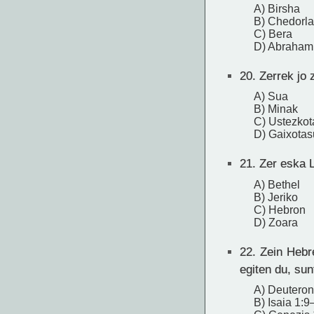
A) Birsha
B) Chedorl
C) Bera
D) Abraham
20.
Zerrek jo 
A) Sua
B) Minak
C) Ustezko
D) Gaixota
21.
Zer eska L
A) Bethel
B) Jeriko
C) Hebron
D) Zoara
22.
Zein Hebre
egiten du, sun
A) Deutero
B) Isaia 1:9