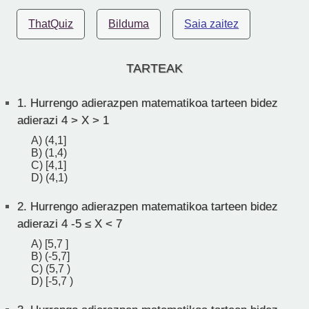
ThatQuiz
Bilduma
Saia zaitez
TARTEAK
1.
Hurrengo adierazpen matematikoa tarteen bidez
adierazi 4 > X > 1
A) (4,1]
B) (1,4)
C) [4,1]
D) (4,1)
2.
Hurrengo adierazpen matematikoa tarteen bidez
adierazi 4 -5 ≤ X < 7
A) [5,7 ]
B) (-5,7]
C) (5,7 )
D) [-5,7 )