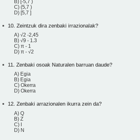
B) [-5,7 )
C) (5,7 )
D) [5,7 ]
10.
Zeintzuk dira zenbaki irrazionalak?
A) √2 -2,45
B) √9 - 1.3
C) π - 1
D) π - √2
11.
Zenbaki osoak Naturalen barruan daude?
A) Egia
B) Egia
C) Okerra
D) Okerra
12.
Zenbaki arrazionalen ikurra zein da?
A) Q
B) Z
C) I
D) N