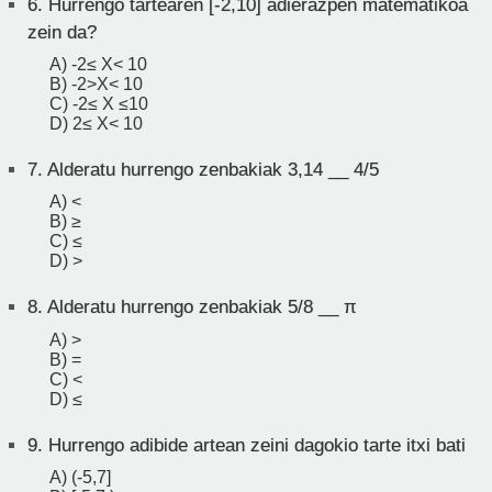
6.
Hurrengo tartearen [-2,10] adierazpen matematikoa
zein da?
A) -2≤ X< 10
B) -2>X< 10
C) -2≤ X ≤10
D) 2≤ X< 10
7.
Alderatu hurrengo zenbakiak 3,14 __ 4/5
A) <
B) ≥
C) ≤
D) >
8.
Alderatu hurrengo zenbakiak 5/8 __ π
A) >
B) =
C) <
D) ≤
9.
Hurrengo adibide artean zeini dagokio tarte itxi bati
A) (-5,7]