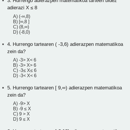
3.
Hurrengo adierazpen matematikoa tarteen bidez
adierazi X ≤ 8
A) (-∞,8)
B) [∞,8 ]
C) (8,∞)
D) (-8,0)
4.
Hurrengo tartearen ( -3,6) adierazpen matematikoa
zein da?
A) -3> X< 6
B) -3> X> 6
C) -3≤ X≤ 6
D) -3< X< 6
5.
Hurrengo tartearen [ 9,∞) adierazpen matematikoa
zein da?
A) -9> X
B) -9 ≤ X
C) 9 > X
D) 9 ≤ X