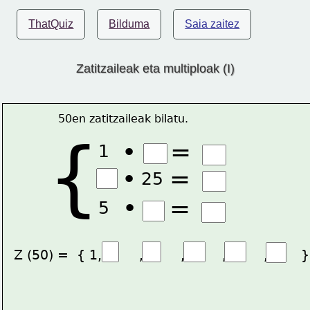
ThatQuiz
Bilduma
Saia zaitez
Zatitzaileak eta multiploak (I)
50en zatitzaileak bilatu.
{
=
•
1
=
•
25
•
=
5
  Z (50) =  { 1,         ,         ,         ,         ,        }