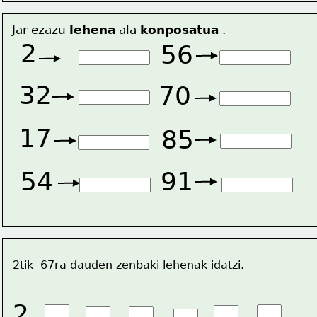
Jar ezazu 
lehena
 ala 
konposatua
 .
2
56
32
70
17
85
54
91
 2tik  67ra dauden zenbaki lehenak idatzi.
2