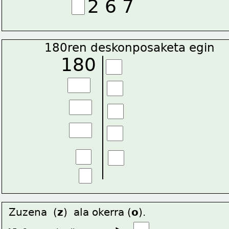
   2 6 7
180ren deskonposaketa egin
180
Zuzena  (
z
)  ala okerra (
o
).