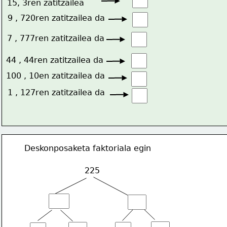
15, 3ren zatitzailea
9 , 720ren zatitzailea da
7 , 777ren zatitzailea da
44 , 44ren zatitzailea da
100 , 10en zatitzailea da
1 , 127ren zatitzailea da
Deskonposaketa faktoriala egin
225