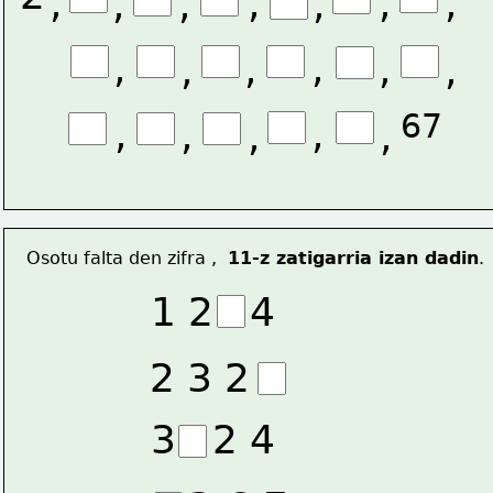
,
,
,
,
,
,
,
,
,
,
,
,
,
67
,
,
,
,
,
Osotu falta den zifra ,  
11-z zatigarria izan dadin
.
1 2   4
2 3 2
3   2 4