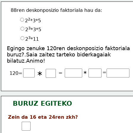
88ren deskonposizio faktoriala hau da:
2
2
*3*5
3
2
*3*5
3
2
*11
Egingo zenuke 120ren deskonposizio faktoriala
buruz?.Saia zaitez tarteko biderkagaiak
bilatuz.Animo!
∗
∗
=
=
120=
BURUZ EGITEKO
Zein da 16 eta 24ren zkh?