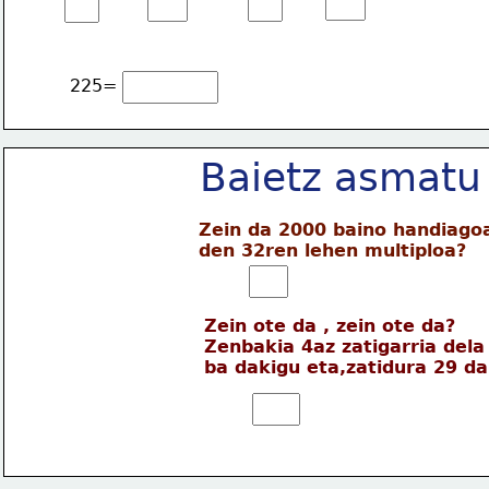
225=
Baietz asmatu 
Zein da 2000 baino handiago
den 32ren lehen multiploa?
Zein ote da , zein ote da?
Zenbakia 4az zatigarria dela
ba dakigu eta,zatidura 29 da