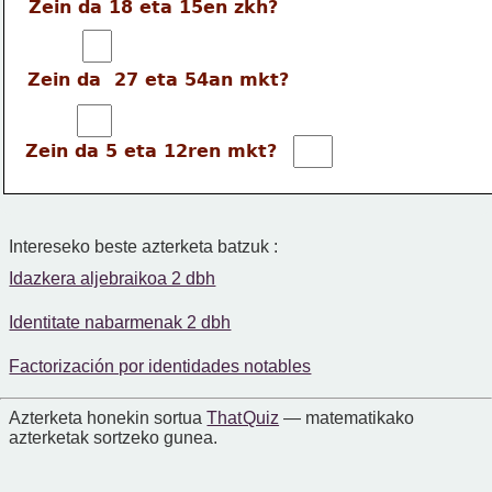
Zein da 18 eta 15en zkh?
Zein da  27 eta 54an mkt?
Zein da 5 eta 12ren mkt?
Intereseko beste azterketa batzuk :
Idazkera aljebraikoa 2 dbh
Identitate nabarmenak 2 dbh
Factorización por identidades notables
Azterketa honekin sortua
That Quiz
— matematikako
azterketak sortzeko gunea.