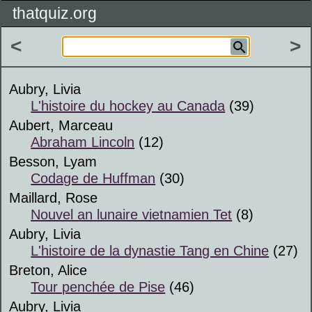
thatquiz.org
<
>
Aubry, Livia
L'histoire du hockey au Canada
(39)
Aubert, Marceau
Abraham Lincoln
(12)
Besson, Lyam
Codage de Huffman
(30)
Maillard, Rose
Nouvel an lunaire vietnamien Tet
(8)
Aubry, Livia
L'histoire de la dynastie Tang en Chine
(27)
Breton, Alice
Tour penchée de Pise
(46)
Aubry, Livia