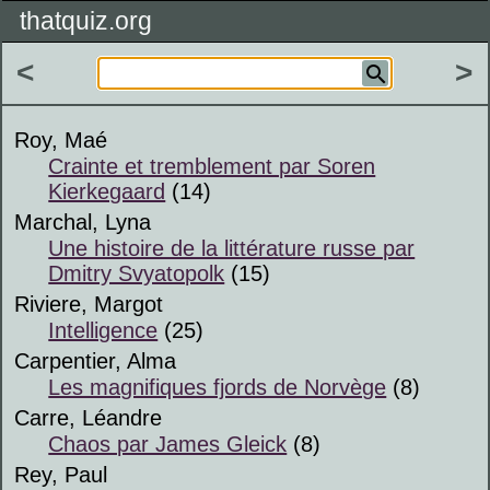
thatquiz.org
<
>
Roy, Maé
Crainte et tremblement par Soren
Kierkegaard
(14)
Marchal, Lyna
Une histoire de la littérature russe par
Dmitry Svyatopolk
(15)
Riviere, Margot
Intelligence
(25)
Carpentier, Alma
Les magnifiques fjords de Norvège
(8)
Carre, Léandre
Chaos par James Gleick
(8)
Rey, Paul