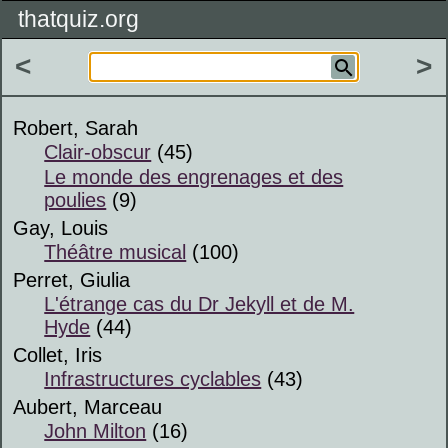
thatquiz.org
<
>
Robert, Sarah
Clair-obscur
(45)
Le monde des engrenages et des
poulies
(9)
Gay, Louis
Théâtre musical
(100)
Perret, Giulia
L'étrange cas du Dr Jekyll et de M.
Hyde
(44)
Collet, Iris
Infrastructures cyclables
(43)
Aubert, Marceau
John Milton
(16)