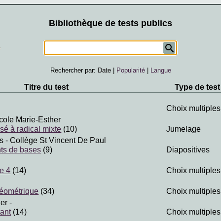
Bibliothèque de tests publics
Rechercher par:
Date
|
Popularité
|
Langue
Titre du test
Type de test
Choix multiples
cole Marie-Esther
sé à radical mixte
(10)
Jumelage
s
- Collège St Vincent De Paul
ts de bases
(9)
Diapositives
e 4
(14)
Choix multiples
géométrique
(34)
Choix multiples
er
-
tant
(14)
Choix multiples