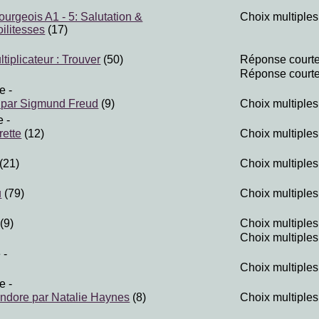
rgeois A1 - 5: Salutation &
Choix multiples
ilitesses
(17)
ltiplicateur : Trouver
(50)
Réponse court
Réponse court
te
-
n par Sigmund Freud
(9)
Choix multiples
e
-
ette
(12)
Choix multiples
(21)
Choix multiples
u
(79)
Choix multiples
(9)
Choix multiples
Choix multiples
e
-
)
Choix multiples
te
-
andore par Natalie Haynes
(8)
Choix multiples