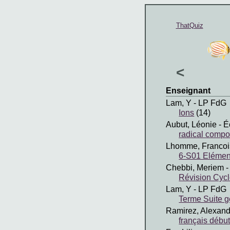
ThatQuiz
<
Enseignant
Lam, Y
- LP FdG
Ions
(14)
Aubut, Léonie
- É
radical compo
Lhomme, Francoi
6-S01 Elémen
Chebbi, Meriem
-
Révision Cycl
Lam, Y
- LP FdG
Terme Suite 
Ramirez, Alexand
français débu