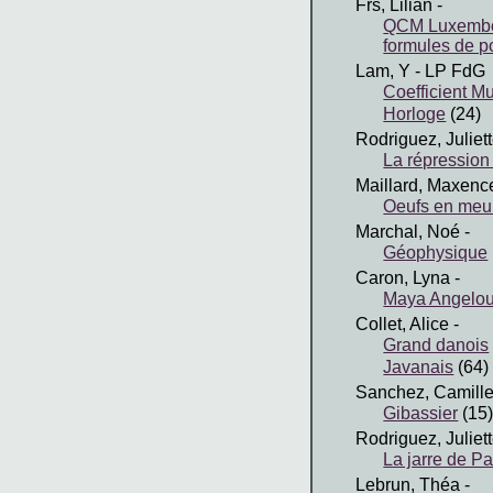
Frs, Lilian
-
QCM Luxembou
formules de po
Lam, Y
- LP FdG
Coefficient Mu
Horloge
(24)
Rodriguez, Juliet
La répressio
Maillard, Maxenc
Oeufs en meur
Marchal, Noé
-
Géophysique
Caron, Lyna
-
Maya Angelo
Collet, Alice
-
Grand danois
Javanais
(64)
Sanchez, Camill
Gibassier
(15
Rodriguez, Juliet
La jarre de P
Lebrun, Théa
-