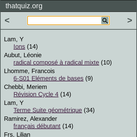
thatquiz.org
<
>
Lam, Y
Ions
(14)
Aubut, Léonie
radical composé à radical mixte
(10)
Lhomme, Francois
6-S01 Eléments de bases
(9)
Chebbi, Meriem
Révision Cycle 4
(14)
Lam, Y
Terme Suite géométrique
(34)
Ramirez, Alexander
français débutant
(14)
Frs, Lilian