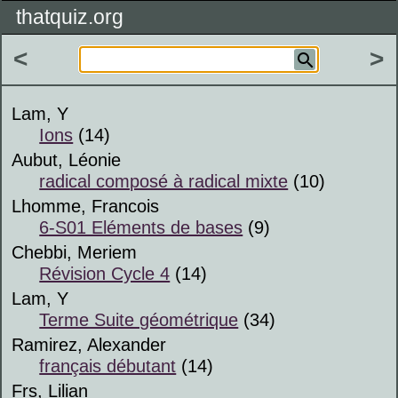
thatquiz.org
<
>
Lam, Y
Ions
(14)
Aubut, Léonie
radical composé à radical mixte
(10)
Lhomme, Francois
6-S01 Eléments de bases
(9)
Chebbi, Meriem
Révision Cycle 4
(14)
Lam, Y
Terme Suite géométrique
(34)
Ramirez, Alexander
français débutant
(14)
Frs, Lilian