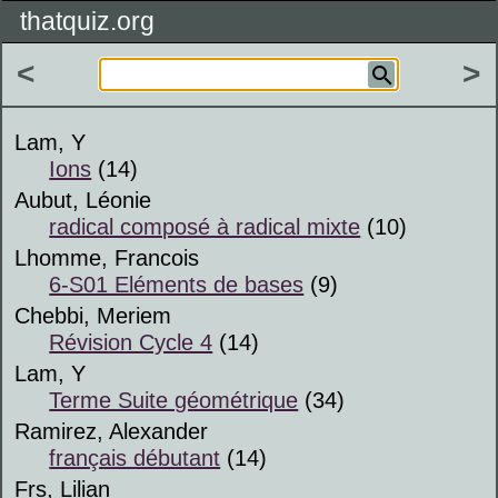
thatquiz.org
<
>
Lam, Y
Ions
(14)
Aubut, Léonie
radical composé à radical mixte
(10)
Lhomme, Francois
6-S01 Eléments de bases
(9)
Chebbi, Meriem
Révision Cycle 4
(14)
Lam, Y
Terme Suite géométrique
(34)
Ramirez, Alexander
français débutant
(14)
Frs, Lilian