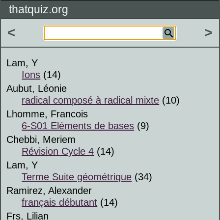
thatquiz.org
<
>
Lam, Y
Ions
(14)
Aubut, Léonie
radical composé à radical mixte
(10)
Lhomme, Francois
6-S01 Eléments de bases
(9)
Chebbi, Meriem
Révision Cycle 4
(14)
Lam, Y
Terme Suite géométrique
(34)
Ramirez, Alexander
français débutant
(14)
Frs, Lilian