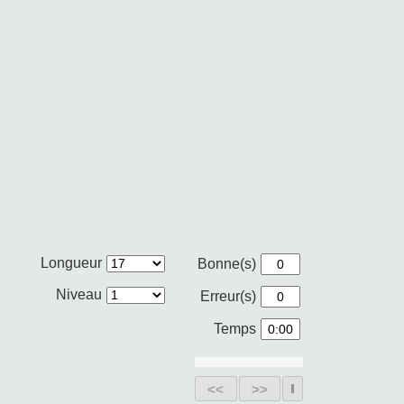
Longueur
Bonne(s)
Niveau
Erreur(s)
Temps
<<
>>