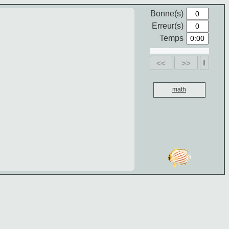
Bonne(s)
Erreur(s)
Temps
<<
>>
math