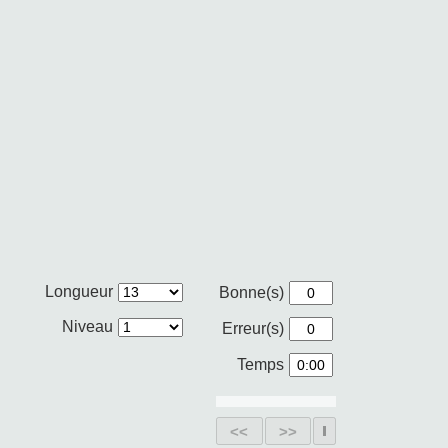
Longueur
Bonne(s)
Niveau
Erreur(s)
Temps
<<
>>