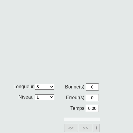
Longueur
Bonne(s)
Niveau
Erreur(s)
Temps
<<
>>