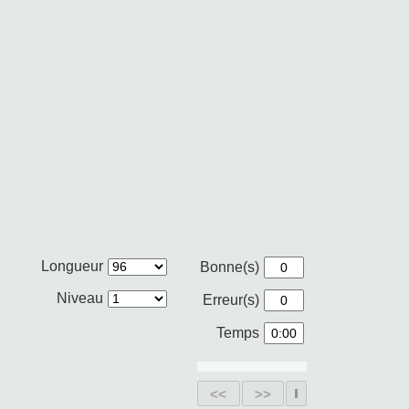
Longueur
Bonne(s)
Niveau
Erreur(s)
Temps
<<
>>