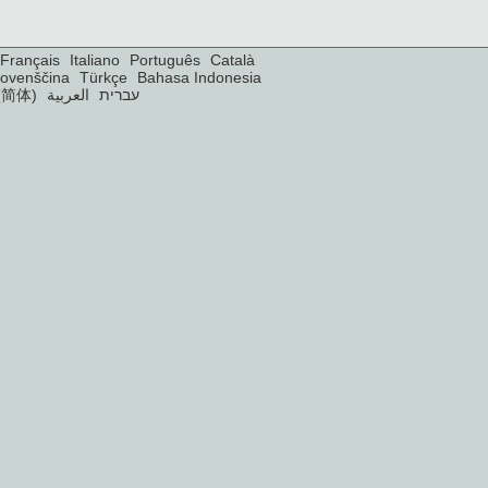
Français
Italiano
Português
Català
lovenščina
Türkçe
Bahasa Indonesia
(简体)
العربية
עברית