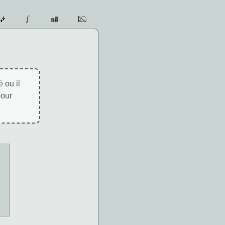
 ou il
pour