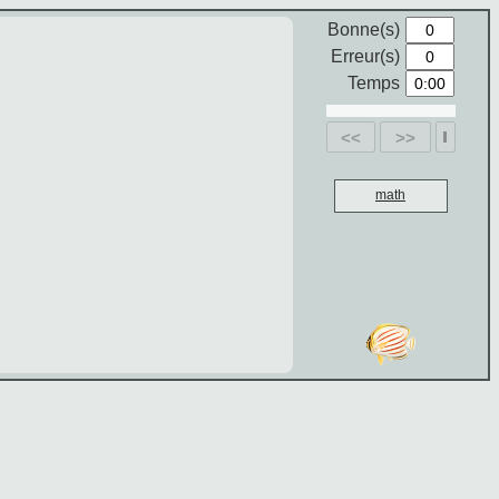
Bonne(s)
Erreur(s)
Temps
<<
>>
math