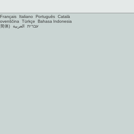
Français
Italiano
Português
Català
lovenščina
Türkçe
Bahasa Indonesia
(简体)
العربية
עברית