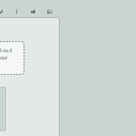
 ou il
pour